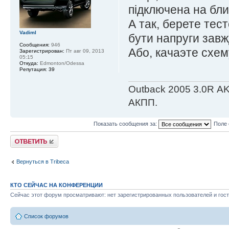
пiдключена на бли
А так, берете тес
VadimI
бути напруги завж
Сообщения:
946
Або, качаэте схему
Зарегистрирован:
Пт авг 09, 2013
05:15
Откуда:
Edmonton/Odessa
Репутация:
39
Outback 2005 3.0R АK
АКПП.
Показать сообщения за:
Поле 
Ответить
Вернуться в Tribeca
КТО СЕЙЧАС НА КОНФЕРЕНЦИИ
Сейчас этот форум просматривают: нет зарегистрированных пользователей и гост
Список форумов