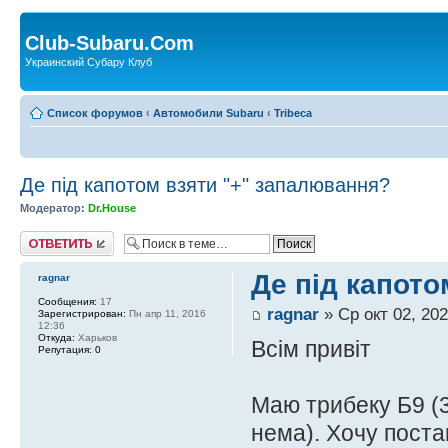
Club-Subaru.Com
Украинский Субару Клуб
Список форумов
‹
Автомобили Subaru
‹
Tribeca
Де під капотом взяти "+" запалювання?
Модератор:
Dr.House
Ответить
Де під капото
ragnar
Сообщения:
17
ragnar
» Ср окт 02, 202
Зарегистрирован:
Пн апр 11, 2016
12:36
Откуда:
Харьков
Всім привіт
Репутация:
0
Маю трибеку Б9 (3
нема). Хочу поста