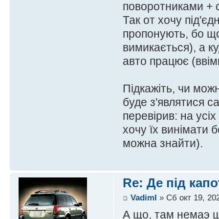
поворотниками + 
Так от хочу під'є
пропонують, бо що
вимикається), а к
авто працює (вві
Підкажіть, чи мож
буде з'являтися с
перевірив: на усіх
хочу їх винімати 
можна знайти).
Re: Де під кап
VadimI
» Сб окт 19, 20
А що, там немаэ ш