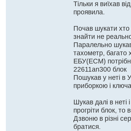
Тільки я виїхав ві
проявила.
Почав шукати хто 
знайти не реально
Паралельно шукав 
тахометр, багато 
ЕБУ(ECM) потрібно
22611an300 блок
Пошукав у неті в 
приборкою і ключа
Шукав далі в неті 
прогріти блок, то 
Дзвоню в різні сер
братися.