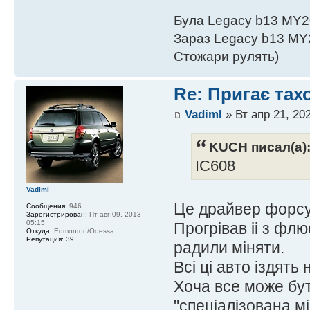
Була Legacy b13 MY2
Зараз Legacy b13 MY
Стожари рулять)
Re: Пригає тах
VadimI
» Вт апр 21, 20
KUCH писал(а)
IC608
VadimI
Це драйвер форсу
Сообщения:
946
Зарегистрирован:
Пт авг 09, 2013
05:15
Прогрiвав ii з фл
Откуда:
Edmonton/Odessa
Репутация:
39
радили мiняти.
Всi цi авто iздять
Хоча все може бу
"спецiалiзована м