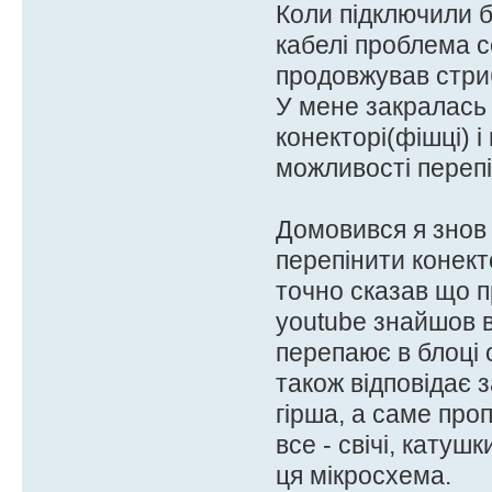
Коли підключили б
кабелі проблема с
продовжував стри
У мене закралась
конекторі(фішці) і
можливості перепі
Домовився я знов
перепінити конект
точно сказав що п
youtube знайшов 
перепаює в блоці 
також відповідає 
гірша, а саме про
все - свічі, катуш
ця мікросхема.