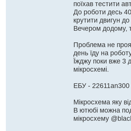
поїхав тестити авт
До роботи десь 40
крутити двигун до 
Вечером додому, т
Проблема не прояв
день їду на робот
Їжджу поки вже 3 
мікросхемі.
ЕБУ - 22611an300
Мікросхема яку від
В ютюбі можна по
мікросхему @blac