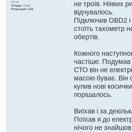
не троїв. Ніяких р
09:42
Откуда:
Львів
Репутация:
109
відчувалось.
Підключив OBD2 і 
стоїть тахометр не
обертів.
Кожного наступно
частіше. Подумав 
СТО він не електр
масою буває. Він 
купив нові косички
порішалось.
Виїхав і за декіл
Поїхав я до елект
нічого не знайшов