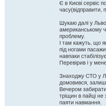
Є в Києві сервіс 
часу(відправити, п
Шукаю далі у Львов
американському ч
проблему.
І там кажуть, що 
під ногами пасажи
навпаки стабілізу
Перевірив і у мен
Знаходжу СТО у Ль
домовився, залиши
Вечером забирати,
тріщин в пайці не
паяти навмання.