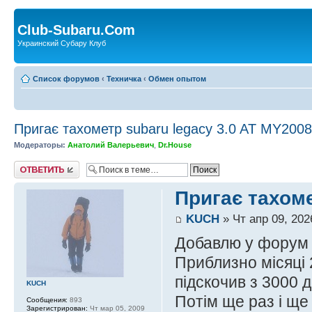
Club-Subaru.Com
Украинский Субару Клуб
Список форумов
‹
Техничка
‹
Обмен опытом
Пригає тахометр subaru legacy 3.0 AT MY2008
Модераторы:
Анатолий Валерьевич
,
Dr.House
Ответить
Пригає тахоме
KUCH
» Чт апр 09, 202
Добавлю у форум 
Приблизно місяці 
підскочив з 3000 д
KUCH
Потім ще раз і щ
Сообщения:
893
Зарегистрирован:
Чт мар 05, 2009