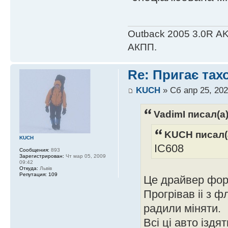
Outback 2005 3.0R АK
АКПП.
Re: Пригає тах
KUCH
» Сб апр 25, 202
VadimI писал(а)
KUCH писал(
KUCH
IC608
Сообщения:
893
Зарегистрирован:
Чт мар 05, 2009
09:42
Откуда:
Львів
Репутация:
109
Це драйвер форс
Прогрiвав ii з 
радили мiняти.
Всi цi авто iздя