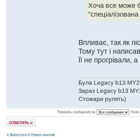
Хоча все може б
"спецiалiзована
Впливає, так як пі
Тому тут і написав
Її не прогрівали, 
Була Legacy b13 MY2
Зараз Legacy b13 MY
Стожари рулять)
Показать сообщения за:
Поле 
Ответить
Вернуться в Обмен опытом