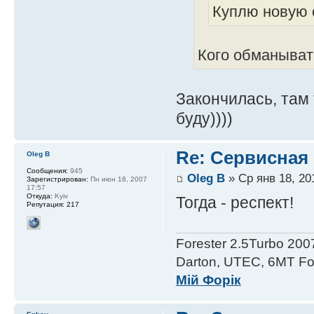
Куплю новую 
Кого обманыват
Закончилась, там 
буду))))
Re: Сервисная 
Oleg B
Сообщения:
945
Oleg B
» Ср янв 18, 20
Зарегистрирован:
Пн июн 18, 2007
17:57
Откуда:
Kyiv
Тогда - респект!
Репутация:
217
Forester 2.5Turbo 200
Darton, UTEC, 6MT For
Мій Форік