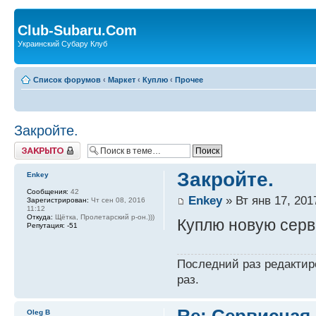
Club-Subaru.Com
Украинский Субару Клуб
Список форумов
‹
Маркет
‹
Куплю
‹
Прочее
Закройте.
Закрыто
Закройте.
Enkey
Сообщения:
42
Enkey
» Вт янв 17, 201
Зарегистрирован:
Чт сен 08, 2016
11:12
Откуда:
Щётка, Пролетарский р-он.)))
Куплю новую серв
Репутация:
-51
Последний раз редакти
раз.
Re: Сервисная 
Oleg B