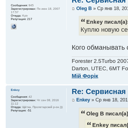
Сообщения:
945
Oleg B
» Ср янв 18, 20
Зарегистрирован:
Пн июн 18, 2007
17:57
Откуда:
Kyiv
Репутация:
217
Enkey писал(а)
Куплю новую се
Кого обманывать 
Forester 2.5Turbo 200
Darton, UTEC, 6MT For
Мій Форік
Re: Сервисная 
Enkey
Сообщения:
42
Enkey
» Ср янв 18, 201
Зарегистрирован:
Чт сен 08, 2016
11:12
Откуда:
Щётка, Пролетарский р-он.)))
Репутация:
-51
Oleg B писал(а)
Enkey писал(