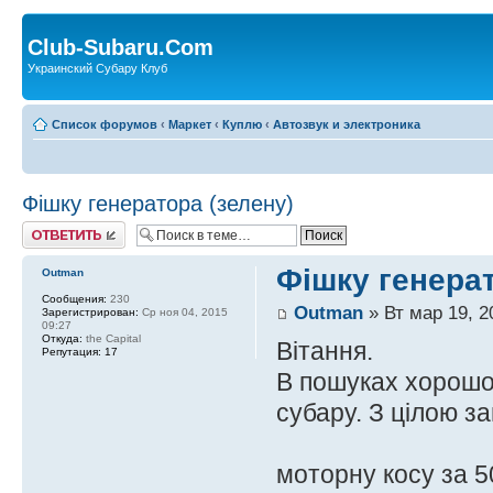
Club-Subaru.Com
Украинский Субару Клуб
Список форумов
‹
Маркет
‹
Куплю
‹
Автозвук и электроника
Фішку генератора (зелену)
Ответить
Фішку генерат
Outman
Сообщения:
230
Outman
» Вт мар 19, 2
Зарегистрирован:
Ср ноя 04, 2015
09:27
Откуда:
the Capital
Вітання.
Репутация:
17
В пошуках хорошої
субару. З цілою з
моторну косу за 5