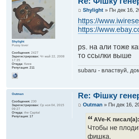
Re: Фішку гене
Shylight
» Пн дек 16, 2
https://www.iwires
https://www.ebay.c
Shylight
ps. на али тоже к
Pussy lover
Сообщения:
2427
то ссылки выше
Зарегистрирован:
Чт май 22, 2008
17:35
Откуда:
Киев
Репутация:
211
subaru - властвуй, до
Re: Фішку гене
Outman
Сообщения:
230
Outman
» Пн дек 16, 2
Зарегистрирован:
Ср ноя 04, 2015
09:27
Откуда:
the Capital
Репутация:
17
AVe-K писал(а)
Чтобы не плодит
фишка.