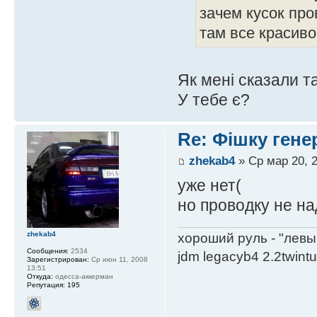
зачем кусок про
там все красив
Як мені сказали т
У тебе є?
Re: Фішку гене
zhekab4
» Ср мар 20, 2
уже нет(
но проводку не на
zhekab4
хороший руль - "левы
Сообщения:
2534
jdm legacyb4 2.2twint
Зарегистрирован:
Ср июн 11, 2008
13:51
Откуда:
одесса-аккерман
Репутация:
195