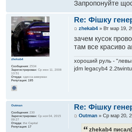
Запропонуйте щос
Re: Фішку гене
zhekab4
» Вт мар 19, 2
зачем кусок прово
там все красиво 
zhekab4
хороший руль - "левы
Сообщения:
2534
jdm legacyb4 2.2twint
Зарегистрирован:
Ср июн 11, 2008
13:51
Откуда:
одесса-аккерман
Репутация:
195
Re: Фішку гене
Outman
Сообщения:
230
Outman
» Ср мар 20, 2
Зарегистрирован:
Ср ноя 04, 2015
09:27
Откуда:
the Capital
Репутация:
17
zhekab4 писал(