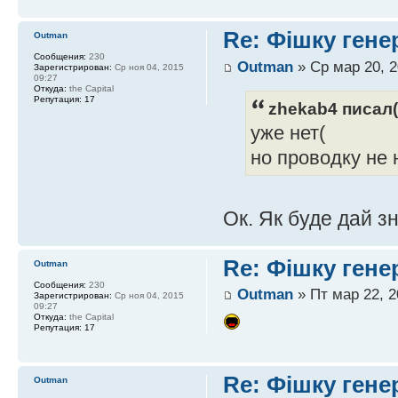
Re: Фішку гене
Outman
Сообщения:
230
Outman
» Ср мар 20, 2
Зарегистрирован:
Ср ноя 04, 2015
09:27
Откуда:
the Capital
Репутация:
17
zhekab4 писал(
уже нет(
но проводку не 
Ок. Як буде дай з
Re: Фішку гене
Outman
Сообщения:
230
Outman
» Пт мар 22, 2
Зарегистрирован:
Ср ноя 04, 2015
09:27
Откуда:
the Capital
Репутация:
17
Re: Фішку гене
Outman