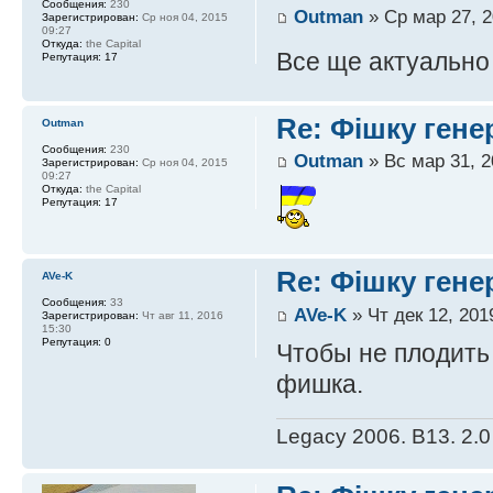
Сообщения:
230
Outman
» Ср мар 27, 2
Зарегистрирован:
Ср ноя 04, 2015
09:27
Откуда:
the Capital
Все ще актуальн
Репутация:
17
Re: Фішку гене
Outman
Сообщения:
230
Outman
» Вс мар 31, 2
Зарегистрирован:
Ср ноя 04, 2015
09:27
Откуда:
the Capital
Репутация:
17
Re: Фішку гене
AVe-K
Сообщения:
33
AVe-K
» Чт дек 12, 201
Зарегистрирован:
Чт авг 11, 2016
15:30
Репутация:
0
Чтобы не плодить 
фишка.
Legacy 2006. В13. 2.0