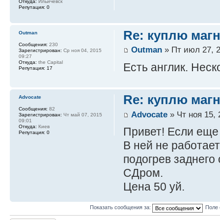
Откуда:
Ильичевск
Репутация:
0
Re: куплю магн
Outman
Сообщения:
230
Outman
» Пт июл 27, 2
Зарегистрирован:
Ср ноя 04, 2015
09:27
Откуда:
the Capital
Есть англик. Нес
Репутация:
17
Re: куплю магн
Advocate
Сообщения:
82
Advocate
» Чт ноя 15, 
Зарегистрирован:
Чт май 07, 2015
09:01
Откуда:
Киев
Привет! Если еще
Репутация:
0
В ней не работает
подогрев заднего 
СДром.
Цена 50 уй.
Показать сообщения за:
Поле 