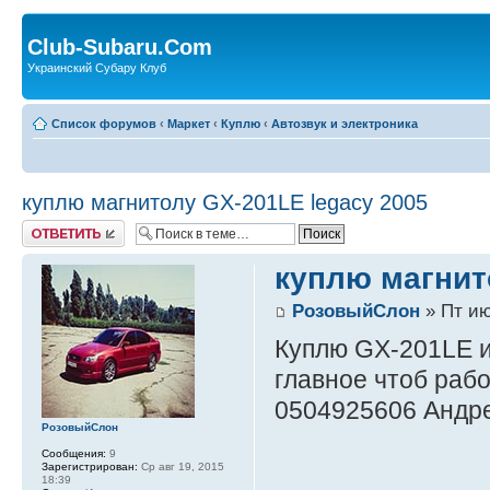
Club-Subaru.Com
Украинский Субару Клуб
Список форумов
‹
Маркет
‹
Куплю
‹
Автозвук и электроника
куплю магнитолу GX-201LE legacy 2005
Ответить
куплю магнит
РозовыйСлон
» Пт ию
Куплю GX-201LE и
главное чтоб раб
0504925606 Андр
РозовыйСлон
Сообщения:
9
Зарегистрирован:
Ср авг 19, 2015
18:39