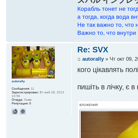
スバル インプレ
Корабль тонет не тогд
а тогда, когда вода в
Не так важно то, что 
Важно то, что внутри 
Re: SVX
autorally
» Чт окт 09, 2
кого цікавлять по
autorally
пишіть в лічку, є 
Сообщения:
11
Зарегистрирован:
Вт май 28, 2013
10:59
Откуда:
Львів
Репутация:
0
ВЛОЖЕНИЯ