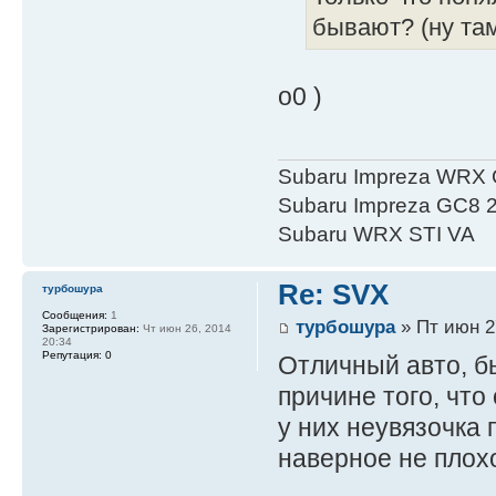
бывают? (ну та
о0 )
Subaru Impreza WRX 
Subaru Impreza GC8 
Subaru WRX STI VA
Re: SVX
турбошура
Сообщения:
1
турбошура
» Пт июн 2
Зарегистрирован:
Чт июн 26, 2014
20:34
Репутация:
0
Отличный авто, б
причине того, что
у них неувязочка 
наверное не плохо