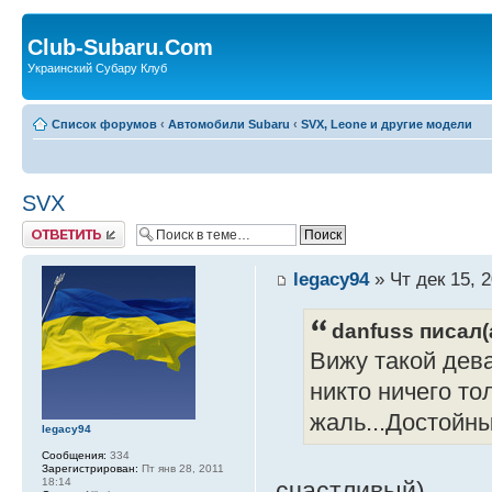
Club-Subaru.Com
Украинский Субару Клуб
Список форумов
‹
Автомобили Subaru
‹
SVX, Leone и другие модели
SVX
Ответить
legacy94
» Чт дек 15, 2
danfuss писал(
Вижу такой дева
никто ничего то
жаль...Достой
legacy94
Сообщения:
334
Зарегистрирован:
Пт янв 28, 2011
18:14
счастливый)