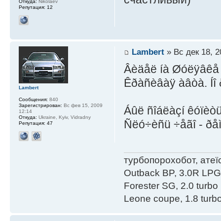
Откуда:
Nikolaev
Репутация:
12
Lambert
» Вс дек 18, 2
Âèäåë íà Øóëÿâêå 
Êðàñèâàÿ àâòà. Íî 
Lambert
Сообщения:
840
Зарегистрирован:
Вс фев 15, 2009
Áûë ñîáëàçí êóïèòü
12:14
Откуда:
Ukraine, Kyiv, Vidradny
Ñëó÷èñü ÷åãî - ðåì
Репутация:
47
турбопорохобот, атеїс
Outback BP, 3.0R LPG e
Forester SG, 2.0 turbo 
Leone coupe, 1.8 turbo