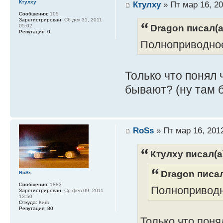
Ктулху
Ктулху
» Пт мар 16, 20
Сообщения:
105
Зарегистрирован:
Сб дек 31, 2011
Dragon писал(а
05:02
Репутация:
0
Полноприводное
Только что понял 
бывают? (ну там 
RoSs
» Пт мар 16, 201
Ктулху писал(а
Dragon писал
RoSs
Сообщения:
1883
Полноприводн
Зарегистрирован:
Ср фев 09, 2011
13:50
Откуда:
Київ
Репутация:
80
Только что поня