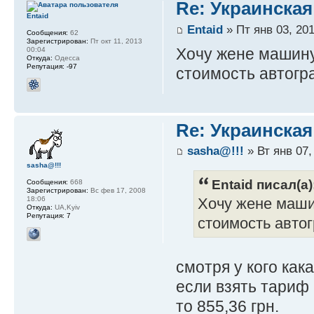
Re: Украинская
Entaid
Entaid
» Пт янв 03, 201
Сообщения:
62
Зарегистрирован:
Пт окт 11, 2013
Хочу жене машину 
00:04
Откуда:
Одесса
Репутация:
-97
стоимость автогр
Re: Украинская
sasha@!!!
» Вт янв 07,
sasha@!!!
Entaid писал(а)
Сообщения:
668
Зарегистрирован:
Вс фев 17, 2008
18:06
Хочу жене машин
Откуда:
UA,Kyiv
Репутация:
7
стоимость авто
смотря у кого как
если взять тариф 
то 855,36 грн.