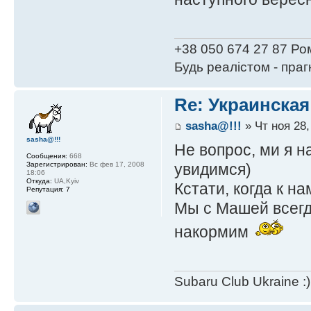
+38 050 674 27 87 Ро
Будь реалістом - пра
Re: Украинская
sasha@!!!
» Чт ноя 28,
sasha@!!!
Не вопрос, ми я н
Сообщения:
668
увидимся)
Зарегистрирован:
Вс фев 17, 2008
18:06
Откуда:
UA,Kyiv
Кстати, когда к н
Репутация:
7
Мы с Машей всегд
накормим
Subaru Club Ukraine :)