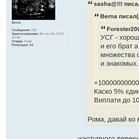
sasha@!!! писал
Berna писал(
Berna
Forester20
Сообщения:
185
Зарегистрирован:
Вт сен 04, 2012
УСГ - хоро
23:49
Откуда:
Львів
и его брат 
Репутация:
24
множества с
и знакомых.
+10000000000
Каско 5% єдин
Виплати до 10
Рома, давай ко 
наступного вересн