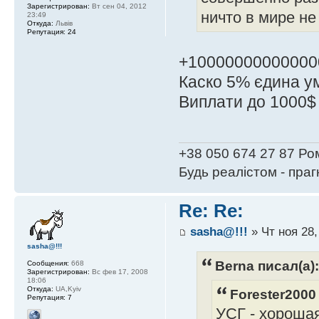
Зарегистрирован:
Вт сен 04, 2012
ничто в мире не
23:49
Откуда:
Львів
Репутация:
24
+10000000000000
Каско 5% єдина ум
Виплати до 1000$ 
+38 050 674 27 87 Ро
Будь реалістом - пра
Re: Re:
sasha@!!!
» Чт ноя 28,
sasha@!!!
Berna писал(а):
Сообщения:
668
Зарегистрирован:
Вс фев 17, 2008
18:06
Откуда:
UA,Kyiv
Forester2000
Репутация:
7
УСГ - хороша