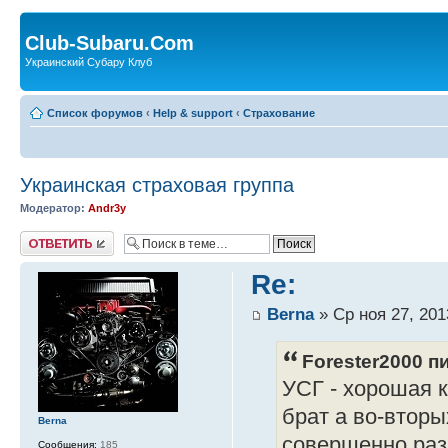
Club-Subaru.Com
Украинский Субару Клуб
Список форумов
‹
Help & support
‹
Страхование
Украинская страховая группа
Модератор:
Andr3y
Ответить
Re:
Berna
» Ср ноя 27, 201
Forester2000 пи
УСГ - хорошая 
брат а во-втор
Berna
совершенно разн
Сообщения:
185