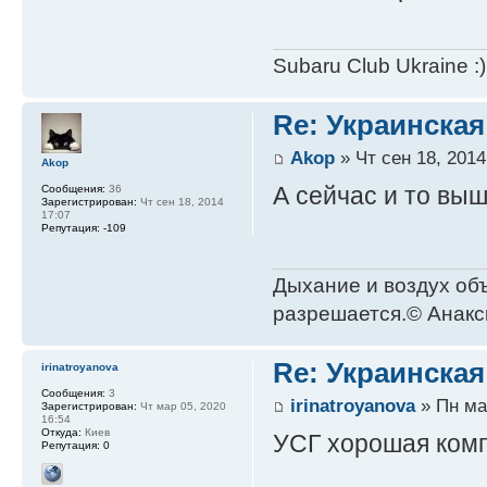
Subaru Club Ukraine :)
Re: Украинская
Akop
» Чт сен 18, 2014
Akop
А сейчас и то выш
Сообщения:
36
Зарегистрирован:
Чт сен 18, 2014
17:07
Репутация:
-109
Дыхание и воздух объ
разрешается.© Анак
Re: Украинская
irinatroyanova
Сообщения:
3
irinatroyanova
» Пн мар
Зарегистрирован:
Чт мар 05, 2020
16:54
Откуда:
Киев
УСГ хорошая комп
Репутация:
0