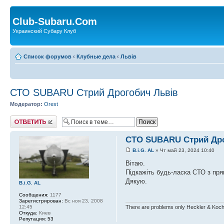
Club-Subaru.Com
Украинский Субару Клуб
Список форумов
‹
Клубные дела
‹
Львів
СТО SUBARU Стрий Дрогобич Львів
Модератор:
Orest
Ответить
СТО SUBARU Стрий Дро
B.i.G. AL
» Чт май 23, 2024 10:40
Вітаю.
Підкажіть будь-ласка СТО з пр
Дякую.
B.i.G. AL
Сообщения:
1177
Зарегистрирован:
Вс ноя 23, 2008
There are problems only Heckler & Koch 
12:45
Откуда:
Киев
Репутация:
53