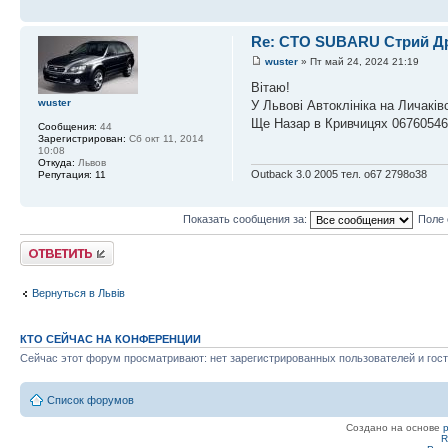
Re: СТО SUBARU Стрий Др
wuster
» Пт май 24, 2024 21:19
Вітаю!
wuster
У Львові Автоклініка на Личаків
Ще Назар в Кривчицях 0676054
Сообщения:
44
Зарегистрирован:
Сб окт 11, 2014
10:08
Откуда:
Львов
Outback 3.0 2005 тел. о67 2798о38
Репутация:
11
Показать сообщения за:
Поле 
Ответить
Вернуться в Львів
КТО СЕЙЧАС НА КОНФЕРЕНЦИИ
Сейчас этот форум просматривают: нет зарегистрированных пользователей и гост
Список форумов
Создано на основе
R