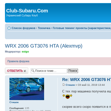
Club-Subaru.Com
Украинский Субару Клуб
Список форумов
‹
Техничка
‹
Готовые тюнинг проекты (характеристики
WRX 2006 GT3076 HTA (Alexmvp)
Модератор:
exigo
Правила форума
Ответить
Re: WRX 2006 GT3076 H
Стишок
» Сб май 11, 2019 13:44
С тех пор машинка получила ещ
Стишок
скорее всего скоро появится в
Сообщения:
135