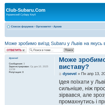
Club-Subaru.Com
Украинский Субару Клуб
Список форумов
‹
Оргкомитет
‹
Архив
Може зробимо виїзд Subaru у Львів на якусь 
Ответить
Може зробимо 
dysevel
Сообщения:
3
виставу?
Зарегистрирован:
Ср дек 10, 2025
13:59
Репутация:
0
dysevel
» Пн апр 13, 2
Ідея поїхати у Льв
сильніше, ніж про
зірвався, але зро
промахнутись і при