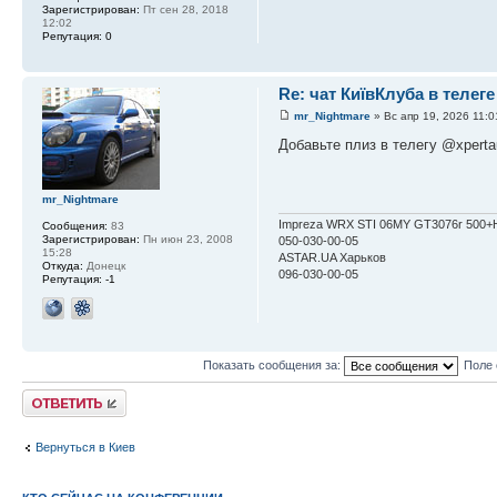
Зарегистрирован:
Пт сен 28, 2018
12:02
Репутация:
0
Re: чат КиївКлуба в телеге
mr_Nightmare
» Вс апр 19, 2026 11:0
Добавьте плиз в телегу @xperta
mr_Nightmare
Impreza WRX STI 06MY GT3076r 500+H
Сообщения:
83
Зарегистрирован:
Пн июн 23, 2008
050-030-00-05
15:28
ASTAR.UA Харьков
Откуда:
Донецк
096-030-00-05
Репутация:
-1
Показать сообщения за:
Поле 
Ответить
Вернуться в Киев