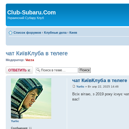
Club-Subaru.Com
Украинский Субару Клуб
Список форумов
‹
Клубные дела
‹
Киев
чат КиївКлуба в телеге
Модератор:
Vazza
Ответить
чат КиївКлуба в телеге
Yurlic
» Вт апр 22, 2025 14:46
Всіх вітаю, з 2019 року існує ча
вас!
Yurlic
Сообщения:
11