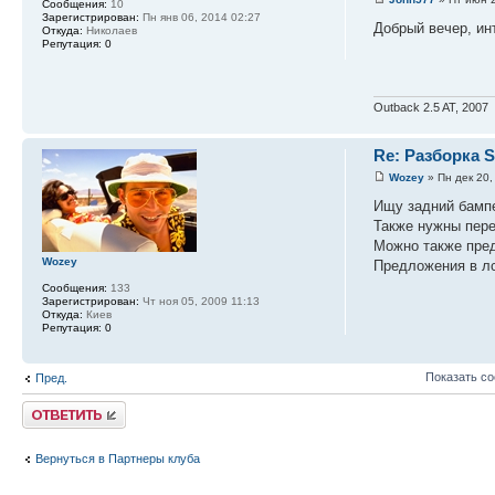
Сообщения:
10
Зарегистрирован:
Пн янв 06, 2014 02:27
Добрый вечер, ин
Откуда:
Николаев
Репутация:
0
Outback 2.5 AT, 2007
Re: Разборка
Wozey
» Пн дек 20,
Ищу задний бампе
Также нужны пере
Можно также пред
Wozey
Предложения в л
Сообщения:
133
Зарегистрирован:
Чт ноя 05, 2009 11:13
Откуда:
Киев
Репутация:
0
Показать с
Пред.
Ответить
Вернуться в Партнеры клуба