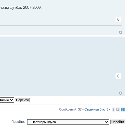
о,на аутбэк 2007-2009.
0
0
Сообщений: 37 •
Страница
3
из
3
•
1
2
3
Перейти: