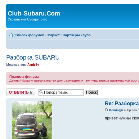
Club-Subaru.Com
Украинский Субару Клуб
Список форумов
‹
Маркет
‹
Партнеры клуба
Разборка SUBARU
Модератор:
Andr3y
Правила форума
Данный форум предназначен для размещения тем участников партнерской про
Ответить
Re: Разборк
Komis@r
» Ср сен 
привет,нужны ско