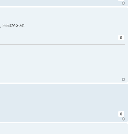
0, 86532AG081
0
0