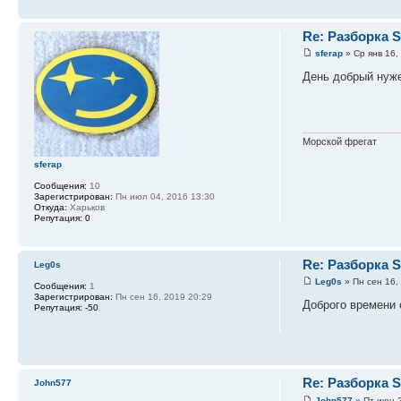
Re: Разборка
sferap
» Ср янв 16,
День добрый нуже
Морской фрегат
sferap
Сообщения:
10
Зарегистрирован:
Пн июл 04, 2016 13:30
Откуда:
Харьков
Репутация:
0
Re: Разборка
Leg0s
Leg0s
» Пн сен 16,
Сообщения:
1
Зарегистрирован:
Пн сен 16, 2019 20:29
Доброго времени с
Репутация:
-50
Re: Разборка
John577
John577
» Пт июн 2