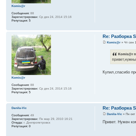
Komis@r
Сообщения:
88
Зарегистрирован:
Ср дек 24, 2014 15:16
Репутация:
5
Re: Разборка
Komis@r
» Чт сен 
Komis@r п
привет,нужны
Купил,спасибо п
Komis@r
Сообщения:
88
Зарегистрирован:
Ср дек 24, 2014 15:16
Репутация:
5
Re: Разборка
Danila-Vic
Danila-Vic
» Пн окт
Сообщения:
49
Зарегистрирован:
Пн мар 29, 2010 16:21
Привет. Нужен ко
Откуда:
г. Днепропетровск
Репутация:
0