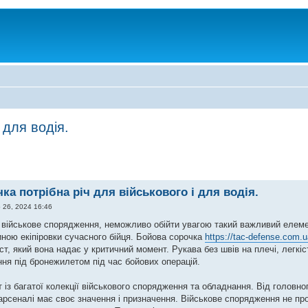
 для водія.
ка потрібна річ для військового і для водія.
 26, 2024 16:46
військове спорядження, неможливо обійти увагою такий важливий елемент
иною екіпіровки сучасного бійця. Бойова сорочка
https://tac-defense.com.u
ст, який вона надає у критичний момент. Рукава без швів на плечі, легкіс
ння під бронежилетом під час бойових операцій.
 із багатої колекції військового спорядження та обладнання. Від головног
рсеналі має своє значення і призначення. Військове спорядження не про