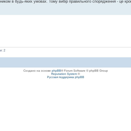
ником в будь-яких умовах. Тому вибір правильного спорядження - це крок
и: 2
Создано на основе
phpBB
® Forum Software © phpBB Group
Reputation System
©
Русская поддержка phpBB