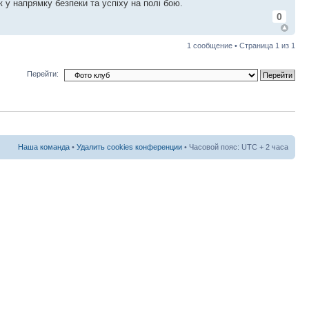
 у напрямку безпеки та успіху на полі бою.
0
1 сообщение • Страница
1
из
1
Перейти:
Наша команда
•
Удалить cookies конференции
• Часовой пояс: UTC + 2 часа