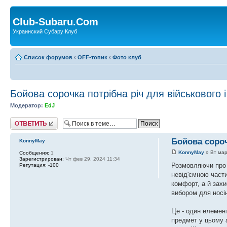
Club-Subaru.Com
Украинский Субару Клуб
Список форумов
‹
OFF-топик
‹
Фото клуб
Бойова сорочка потрібна річ для військового і
Модератор:
EdJ
Ответить
Бойова сороч
KonnyMay
KonnyMay
» Вт мар
Сообщения:
1
Зарегистрирован:
Чт фев 29, 2024 11:34
Розмовляючи про 
Репутация:
-100
невід'ємною част
комфорт, а й захи
вибором для носі
Це - один елемент
предмет у цьому а