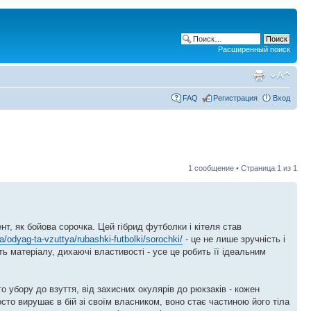
Расширенный поиск
FAQ
Регистрация
Вход
1 сообщение • Страница
1
из
1
, як бойова сорочка. Цей гібрид футболки і кітеля став
a/odyag-ta-vzuttya/rubashki-futbolki/sorochki/
- це не лише зручність і
ть матеріалу, дихаючі властивості - усе це робить її ідеальним
о убору до взуття, від захисних окулярів до рюкзаків - кожен
сто вирушає в бій зі своїм власником, воно стає частиною його тіла