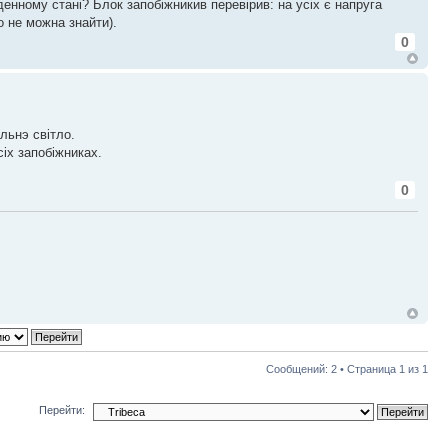
денному стані? Блок запобіжникив перевірив: на усіх є напруга
о не можна знайти).
0
льнэ свiтло.
сiх запобiжниках.
0
Сообщений: 2 • Страница
1
из
1
Перейти: