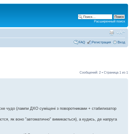
Расширенный поиск
FAQ
Регистрация
Вход
Сообщений: 2 • Страница
1
из
1
йске чудо (лампи ДХО суміщені з поворотниками + стабилизатор
єтся, як воно "автоматично" вимикається), а кудись, де напруга