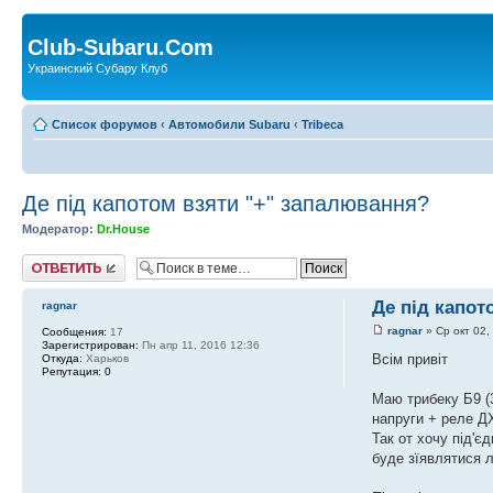
Club-Subaru.Com
Украинский Субару Клуб
Список форумов
‹
Автомобили Subaru
‹
Tribeca
Де під капотом взяти "+" запалювання?
Модератор:
Dr.House
Ответить
Де під капот
ragnar
ragnar
» Ср окт 02,
Сообщения:
17
Зарегистрирован:
Пн апр 11, 2016 12:36
Всім привіт
Откуда:
Харьков
Репутация:
0
Маю трибеку Б9 (
напруги + реле Д
Так от хочу під'є
буде зїявлятися 