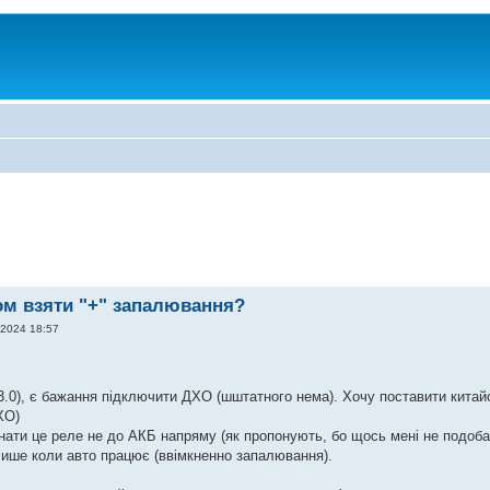
ом взяти "+" запалювання?
 2024 18:57
3.0), є бажання підключити ДХО (шштатного нема). Хочу поставити кита
ХО)
днати це реле не до АКБ напряму (як пропонують, бо щось мені не подоба
лише коли авто працює (ввімкненно запалювання).