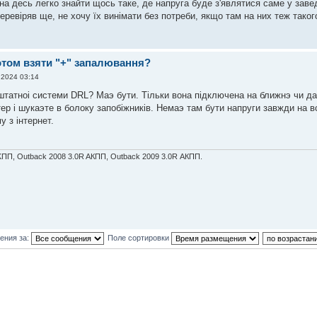
на десь легко знайти щось таке, де напруга буде з'являтися саме у заве
еревіряв ще, не хочу їх винімати без потреби, якщо там на них теж таког
потом взяти "+" запалювання?
 2024 03:14
штатноi системи DRL? Маэ бути. Тiльки вона пiдключена на ближнэ чи да
тер i шукаэте в болоку запобiжникiв. Немаэ там бути напруги завжди на в
у з iнтернет.
KПП, Outback 2008 3.0R AКПП, Outback 2009 3.0R АКПП.
ения за:
Поле сортировки