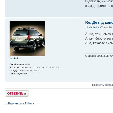
Підкажіть, чи мож
завжди (реле не п
Re: Де під ка
VadimI
» Сб окт 19,
А що, там немаэ 
А так, берете тес
Або, качаэте схем
Outback 2005 3.0R А
VadimI
Сообщения:
946
Зарегистрирован:
Пт авг 09, 2013 05:15
Откуда:
Edmonton/Odessa
Репутация:
39
Показать сообщ
Ответить
Вернуться в Tribeca