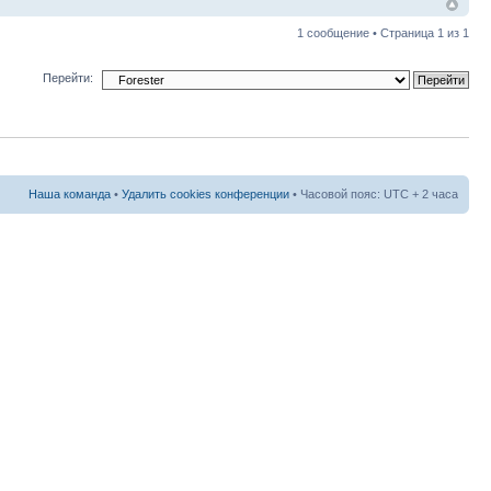
1 сообщение • Страница
1
из
1
Перейти:
Наша команда
•
Удалить cookies конференции
• Часовой пояс: UTC + 2 часа