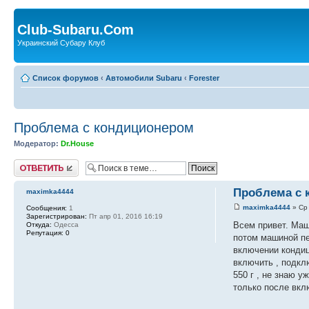
Club-Subaru.Com
Украинский Субару Клуб
Список форумов
‹
Автомобили Subaru
‹
Forester
Проблема с кондиционером
Модератор:
Dr.House
Ответить
Проблема с 
maximka4444
maximka4444
» Ср 
Сообщения:
1
Зарегистрирован:
Пт апр 01, 2016 16:19
Всем привет. Маши
Откуда:
Одесса
Репутация:
0
потом машиной пер
включении кондиц
включить , подкл
550 г , не знаю 
только после вкл