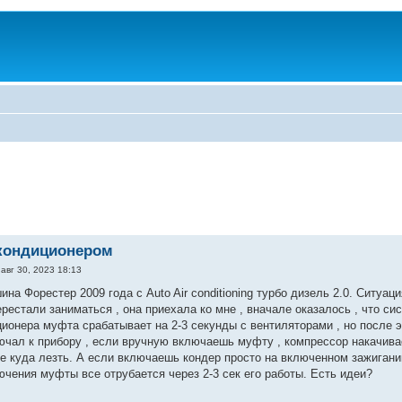
кондиционером
авг 30, 2023 18:13
на Форестер 2009 года с Auto Air conditioning турбо дизель 2.0. Ситуа
естали заниматься , она приехала ко мне , вначале оказалось , что сист
ионера муфта срабатывает на 2-3 секунды с вентиляторами , но после эт
ючал к прибору , если вручную включаешь муфту , компрессор накачивает
уже куда лезть. А если включаешь кондер просто на включенном зажиган
ючения муфты все отрубается через 2-3 сек его работы. Есть идеи?