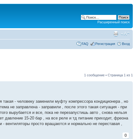
Расширенный поиск
FAQ
Регистрация
Вход
1 сообщение • Страница
1
из
1
ция такая - человеку заменили муфту компрессора кондиционера , но
ема не заправлена - заправили , после этого такая ситуация - при
ого вырубается и все, пока не перезапустишь авто , снова нельзя
 давление 15-20 бар , на все реле и тд питание приходит, фреона
ии - вентиляторы просто вращаются и нормально не переставая ,
0