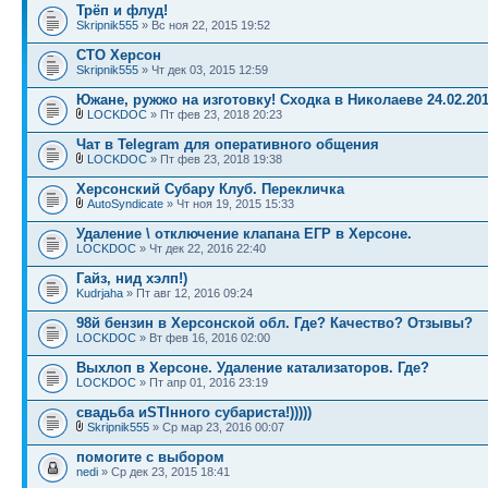
Трёп и флуд!
Skripnik555
» Вс ноя 22, 2015 19:52
СТО Херсон
Skripnik555
» Чт дек 03, 2015 12:59
Южане, ружжо на изготовку! Сходка в Николаеве 24.02.20
LOCKDOC
» Пт фев 23, 2018 20:23
Чат в Telegram для оперативного общения
LOCKDOC
» Пт фев 23, 2018 19:38
Херсонский Субару Клуб. Перекличка
AutoSyndicate
» Чт ноя 19, 2015 15:33
Удаление \ отключение клапана ЕГР в Херсоне.
LOCKDOC
» Чт дек 22, 2016 22:40
Гайз, нид хэлп!)
Kudrjaha
» Пт авг 12, 2016 09:24
98й бензин в Херсонской обл. Где? Качество? Отзывы?
LOCKDOC
» Вт фев 16, 2016 02:00
Выхлоп в Херсоне. Удаление катализаторов. Где?
LOCKDOC
» Пт апр 01, 2016 23:19
свадьба иSTIнного субариста!)))))
Skripnik555
» Ср мар 23, 2016 00:07
помогите с выбором
nedi
» Ср дек 23, 2015 18:41