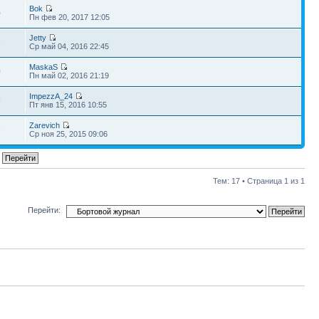
Bok
0
Пн фев 20, 2017 12:05
Jetty
6
Ср май 04, 2016 22:45
MaskaS
0
Пн май 02, 2016 21:19
ImpezzA_24
9
Пт янв 15, 2016 10:55
Zarevich
7
Ср ноя 25, 2015 09:06
Тем: 17 • Страница
1
из
1
Перейти: