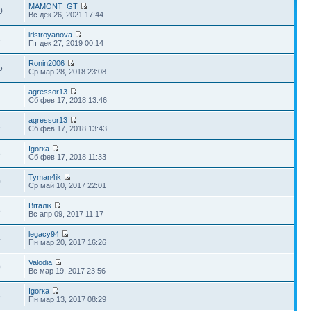
MAMONT_GT
0
Вс дек 26, 2021 17:44
iristroyanova
5
Пт дек 27, 2019 00:14
Ronin2006
5
Ср мар 28, 2018 23:08
agressor13
1
Сб фев 17, 2018 13:46
agressor13
1
Сб фев 17, 2018 13:43
Igorка
3
Сб фев 17, 2018 11:33
Tyman4ik
0
Ср май 10, 2017 22:01
Віталік
8
Вс апр 09, 2017 11:17
legacy94
4
Пн мар 20, 2017 16:26
Valodia
0
Вс мар 19, 2017 23:56
Igorка
3
Пн мар 13, 2017 08:29