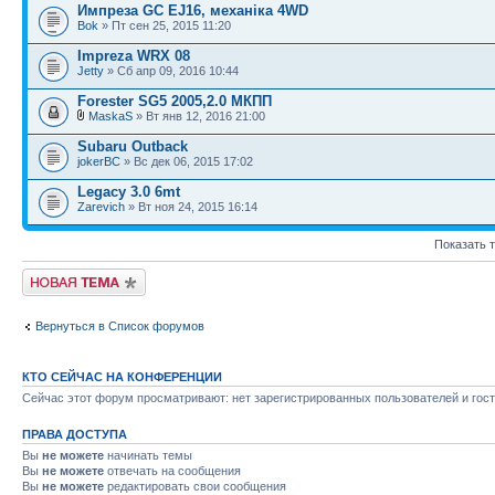
Импреза GC EJ16, механіка 4WD
Bok
» Пт сен 25, 2015 11:20
Impreza WRX 08
Jetty
» Сб апр 09, 2016 10:44
Forester SG5 2005,2.0 МКПП
MaskaS
» Вт янв 12, 2016 21:00
Subaru Outback
jokerBC
» Вс дек 06, 2015 17:02
Legacy 3.0 6mt
Zarevich
» Вт ноя 24, 2015 16:14
Показать 
Новая тема
Вернуться в Список форумов
КТО СЕЙЧАС НА КОНФЕРЕНЦИИ
Сейчас этот форум просматривают: нет зарегистрированных пользователей и гост
ПРАВА ДОСТУПА
Вы
не можете
начинать темы
Вы
не можете
отвечать на сообщения
Вы
не можете
редактировать свои сообщения