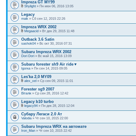
Impreza GT MY99
Shylight
» Пн июн 06, 2016 13:05
Legacy
maik
» Сб сен 12, 2015 22:26
Impreza WRX 2002
Megaacid
» Вт дек 29, 2015 11:48
Outback 3.6 Satin
sashok04
» Вс окт 30, 2016 07:31
Subaru Impreza WRX 2002
Dori Dori
» Вс май 15, 2016 13:09
Subaru forester sh9 Air ride▼
Igorка
» Пн сен 14, 2015 09:05
Les'ka 2,0 MY09
alex_xel
» Ср сен 09, 2015 11:01
Forester sg9 2007
Віталік
» Ср сен 28, 2016 12:42
Legacy b10 turbo
legacy94
» Пн дек 28, 2015 12:04
Субару Легаси 2.0 Ат
Valodia
» Чт сен 10, 2015 22:00
Subaru Impreza WRX на автомате
Iron_Man
» Чт сен 10, 2015 22:42