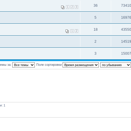
36
7341
1
2
3
5
1697
18
4355
1
2
2
1451
3
1500
темы за:
Поле сортировки
и: 1