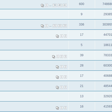
600
74868
...
1
39
40
41
9
2938
336
30395
...
1
21
22
23
17
4470
1
2
5
1861
39
7833
1
2
3
28
6030
1
2
17
4068
1
2
21
4854
1
2
13
3292
16
4159
1
2