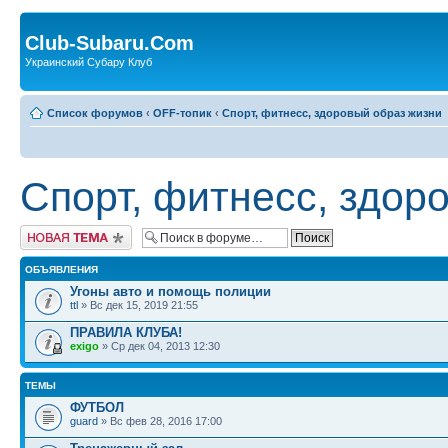
Club-Subaru.Com
Украинский Субару Клуб
Список форумов
‹
OFF-топик
‹
Спорт, фитнесс, здоровый образ жизни
Спорт, фитнесс, здор
Новая тема
ОБЪЯВЛЕНИЯ
Угоны авто и помощь полиции
ttl
» Вс дек 15, 2019 21:55
ПРАВИЛА КЛУБА!
exigo
» Ср дек 04, 2013 12:30
ТЕМЫ
ФУТБОЛ
guard
» Вс фев 28, 2016 17:00