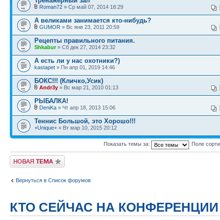
Тренажерный зал
Roman72
» Ср май 07, 2014 18:29
А великами занимается кто-нибудь?
GUMOR
» Вс янв 23, 2011 20:59
Рецепты правильного питания.
Shkabur
» Сб дек 27, 2014 23:32
А есть ли у нас охотники?)
kastapet
» Пн апр 01, 2019 14:46
БОКС!!! (Кличко,Усик)
Andr3y
» Вс мар 21, 2010 01:13
РЫБАЛКА!
DeniKa
» Чт апр 18, 2013 15:06
Теннис Большой, это Хорошо!!!
+Unique+
» Вт мар 10, 2015 20:12
Показать темы за:
Поле сорт
Новая тема
Вернуться в Список форумов
КТО СЕЙЧАС НА КОНФЕРЕНЦИИ