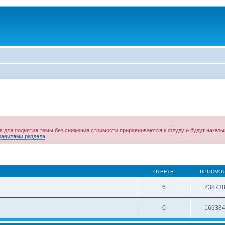
ния для поднятия темы без снижения стоимости приравниваются к флуду и будут нака
равилами раздела
ОТВЕТЫ
ПРОСМО
6
23873
0
16933