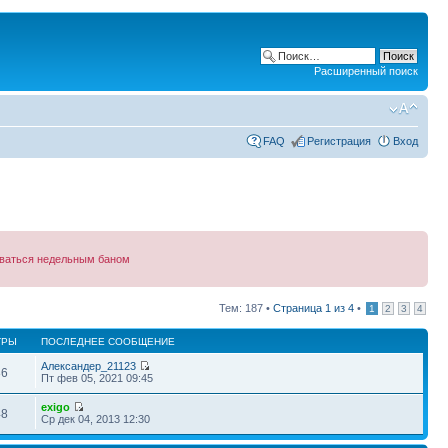
Расширенный поиск
FAQ
Регистрация
Вход
зываться недельным баном
Тем: 187 •
Страница
1
из
4
•
1
2
3
4
ТРЫ
ПОСЛЕДНЕЕ СООБЩЕНИЕ
Александер_21123
86
Пт фев 05, 2021 09:45
exigo
48
Ср дек 04, 2013 12:30