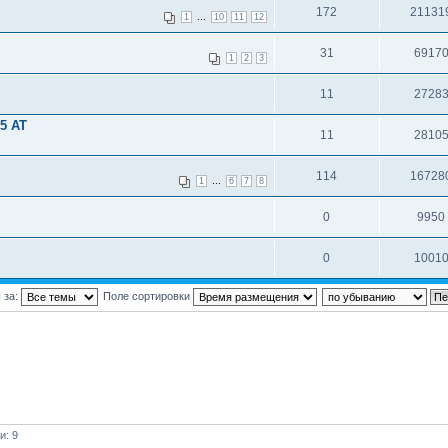
172
21131
...
1
10
11
12
31
6917
1
2
3
11
2728
5 AT
11
2810
114
16728
...
1
6
7
8
0
9950
0
1001
 за:
Поле сортировки
и: 9