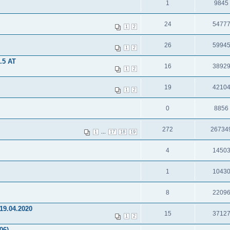
1
9845
24
5477
1
2
26
5994
1
2
.5 AT
16
3892
1
2
19
4210
1
2
0
8856
272
26734
...
1
17
18
19
4
1450
1
1043
8
2209
9.04.2020
15
3712
1
2
06)