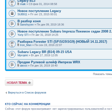
Legacy В13
maik
» Сб фев 01, 2014 08:58
Новое поступление Legacy
SUB911
» Пт окт 23, 2015 00:01
В разбор коня
Sanshyyev
» Пн дек 09, 2019 18:36
Новое поступление Subaru Impreza Покемон седан 2008 2.
Yuriy STI
» Пт авг 31, 2018 14:25
Разборка Forester STI (SF\SG5\SG9) (НОВЫЙ 14.11.2017)
Iron_Man
» Пн сен 19, 2016 22:07
Subaru Legacy BR (B14) 09-15 USA
Mprojekt
» Вт дек 17, 2019 12:05
Продам Рулевой шлейф Импреза WRX
alexst
» Пн дек 16, 2019 18:40
Показать темы
Новая тема
Вернуться в Список форумов
КТО СЕЙЧАС НА КОНФЕРЕНЦИИ
Сейчас этот форум просматривают: нет зарегистрированных пользователей и гост