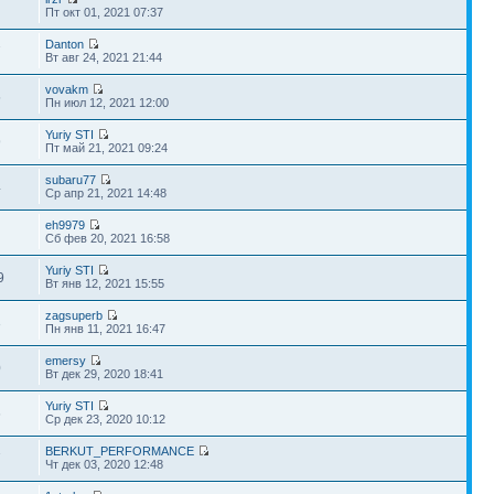
Пт окт 01, 2021 07:37
Danton
7
Вт авг 24, 2021 21:44
vovakm
5
Пн июл 12, 2021 12:00
Yuriy STI
9
Пт май 21, 2021 09:24
subaru77
4
Ср апр 21, 2021 14:48
eh9979
Сб фев 20, 2021 16:58
Yuriy STI
9
Вт янв 12, 2021 15:55
zagsuperb
3
Пн янв 11, 2021 16:47
emersy
0
Вт дек 29, 2020 18:41
Yuriy STI
6
Ср дек 23, 2020 10:12
BERKUT_PERFORMANCE
7
Чт дек 03, 2020 12:48