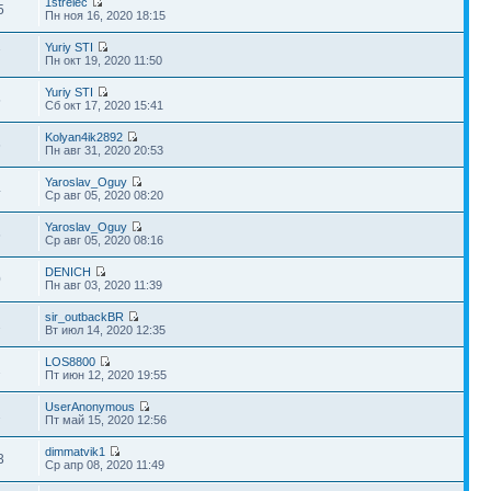
1strelec
5
Пн ноя 16, 2020 18:15
Yuriy STI
7
Пн окт 19, 2020 11:50
Yuriy STI
5
Сб окт 17, 2020 15:41
Kolyan4ik2892
6
Пн авг 31, 2020 20:53
Yaroslav_Oguy
4
Ср авг 05, 2020 08:20
Yaroslav_Oguy
6
Ср авг 05, 2020 08:16
DENICH
0
Пн авг 03, 2020 11:39
sir_outbackBR
2
Вт июл 14, 2020 12:35
LOS8800
2
Пт июн 12, 2020 19:55
UserAnonymous
2
Пт май 15, 2020 12:56
dimmatvik1
3
Ср апр 08, 2020 11:49