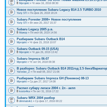
Mprojekt
» Чт июн 16, 2016 08:30
Новое поступление Subaru Legacy B14 2.5 TURBO 2010
Yuriy STI
» Пн фев 26, 2018 18:24
Subaru Forester 2008+ Новое поступление
Yuriy STI
» Вт июн 20, 2017 15:37
Subaru Legacy 2005 р.в.
Мажор
» Пн июл 08, 2019 14:56
Разбираем Subaru Outback B14
Mprojekt
» Чт фев 15, 2018 10:07
Subaru Outback 09-15 (USA)
Mprojekt
» Чт дек 26, 2019 13:42
Subaru Impreza 06-07
Mprojekt
» Чт окт 04, 2018 09:38
В разборке: Subaru Outback B14 2011год 2.5 бенз/Вариато
Yaroslav_Z
» Пн май 08, 2017 21:06
Разбираем Subaru Impreza GH (Покемон) 08-13
Mprojekt
» Ср дек 27, 2017 14:08
Распил субару легаси 2004 г. 2л - акпп
kosto4ka
» Пн окт 31, 2016 17:22
Subaru WRX 2004 разбор
dimmatvik1
» Ср фев 17, 2016 00:22