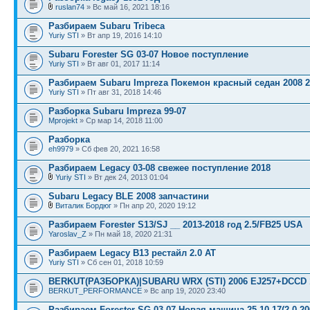
ruslan74
» Вс май 16, 2021 18:16
Разбираем Subaru Tribeca
Yuriy STI
» Вт апр 19, 2016 14:10
Subaru Forester SG 03-07 Новое поступление
Yuriy STI
» Вт авг 01, 2017 11:14
Разбираем Subaru Impreza Покемон красный седан 2008 2
Yuriy STI
» Пт авг 31, 2018 14:46
Разборка Subaru Impreza 99-07
Mprojekt
» Ср мар 14, 2018 11:00
Разборка
eh9979
» Сб фев 20, 2021 16:58
Разбираем Legacy 03-08 свежее поступление 2018
Yuriy STI
» Вт дек 24, 2013 01:04
Subaru Legacy BLE 2008 запчастини
Виталик Бордюг
» Пн апр 20, 2020 19:12
Разбираем Forester S13/SJ __ 2013-2018 год 2.5/FB25 USA
Yaroslav_Z
» Пн май 18, 2020 21:31
Разбираем Legacy B13 рестайл 2.0 АТ
Yuriy STI
» Сб сен 01, 2018 10:59
BERKUT(РАЗБОРКА)|SUBARU WRX (STI) 2006 EJ257+DCCD 1
BERKUT_PERFORMANCE
» Вс апр 19, 2020 23:40
Разбираем Forester SG 03-07 Новая машина 25.10.17(2.0 20