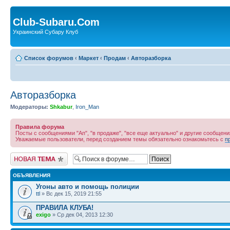
Club-Subaru.Com
Украинский Субару Клуб
Список форумов
‹
Маркет
‹
Продам
‹
Авторазборка
Авторазборка
Модераторы:
Shkabur
,
Iron_Man
Правила форума
Посты с сообщениями "Ап", "в продаже", "все еще актуально" и другие сообще
Уважаемые пользователи, перед созданием темы обязательно ознакомьтесь с
п
Новая тема
ОБЪЯВЛЕНИЯ
Угоны авто и помощь полиции
ttl
» Вс дек 15, 2019 21:55
ПРАВИЛА КЛУБА!
exigo
» Ср дек 04, 2013 12:30