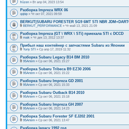
frozen
» Вт апр 04, 2023 13:54
Разборка Impreza WRX 06
qqbip
» Чт окт 07, 2021 09:59
BERKUT|SUBARU FORESTER SG9 6MT STI NBR JDM+DARTO
BERKUT_PERFORMANCE
» Чт май 13, 2021 21:09
Разборка Imprezа (GT \ WRX \ STi) приехала STI с DCCD
maik
» Чт дек 13, 2012 13:37
Прибыл наш контейнер с запчастями Subaru из Японии
Yuriy STI
» Ср апр 17, 2019 11:32
Разборка Subaru Legacy B14 BM 2010
95Artem
» Ср окт 06, 2021 15:27
Разборка Subaru Tribeca B9 EZ30 2006
95Artem
» Ср окт 06, 2021 15:22
Разборка Subaru Impreza GD 2001
95Artem
» Ср окт 06, 2021 15:33
Разборка Subaru Outback B14 2010
95Artem
» Ср окт 06, 2021 15:18
Разборка Subaru Impreza GH 2007
95Artem
» Ср окт 06, 2021 14:23
Разборка Subaru Forester SF EJ202 2001
95Artem
» Ср окт 06, 2021 13:47
Разборка legacy 1992 год