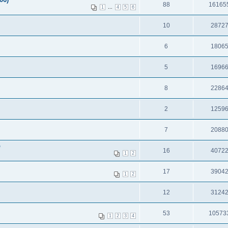
88
16165
...
1
4
5
6
10
2872
6
1806
5
1696
8
2286
2
1259
7
2088
р
16
4072
1
2
17
3904
1
2
12
3124
53
10573
1
2
3
4