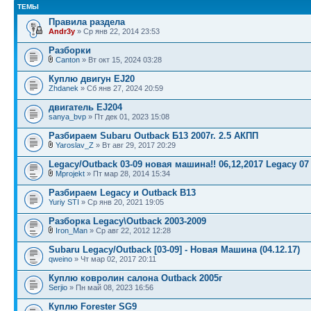
ТЕМЫ
Правила раздела
Andr3y
» Ср янв 22, 2014 23:53
Разборки
Canton
» Вт окт 15, 2024 03:28
Куплю двигун EJ20
Zhdanek
» Сб янв 27, 2024 20:59
двигатель EJ204
sanya_bvp
» Пт дек 01, 2023 15:08
Разбираем Subaru Outback Б13 2007г. 2.5 АКПП
Yaroslav_Z
» Вт авг 29, 2017 20:29
Legacy/Outback 03-09 новая машина!! 06,12,2017 Legacy 07
Mprojekt
» Пт мар 28, 2014 15:34
Разбираем Legacy и Outback B13
Yuriy STI
» Ср янв 20, 2021 19:05
Разборка Legacy\Outback 2003-2009
Iron_Man
» Ср авг 22, 2012 12:28
Subaru Legacy/Outback [03-09] - Новая Машина (04.12.17)
qweino
» Чт мар 02, 2017 20:11
Куплю ковролин салона Outback 2005г
Serjio
» Пн май 08, 2023 16:56
Куплю Forester SG9