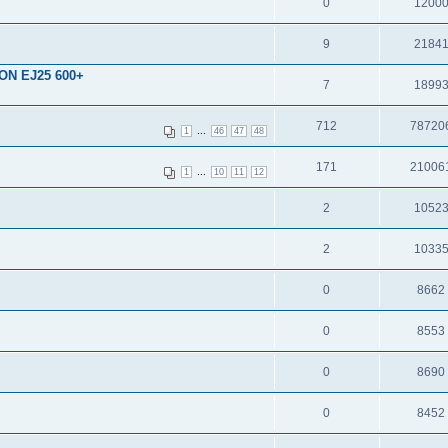
0
1200
9
2184
N EJ25 600+
7
1899
712
78720
...
1
46
47
48
171
21006
...
1
10
11
12
2
1052
2
1033
0
8662
0
8553
0
8690
0
8452