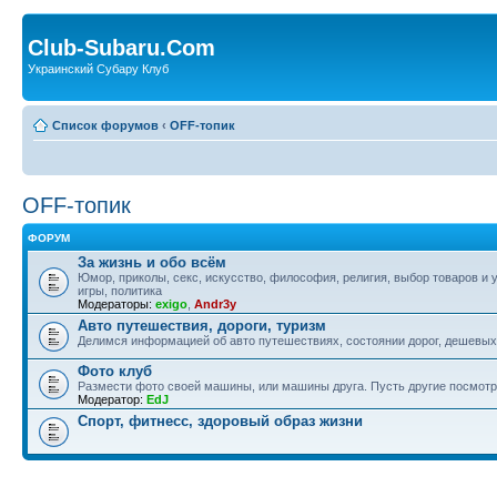
Club-Subaru.Com
Украинский Субару Клуб
Список форумов
‹
OFF-топик
OFF-топик
ФОРУМ
За жизнь и обо всём
Юмор, приколы, секс, искусство, философия, религия, выбор товаров и у
игры, политика
Модераторы:
exigo
,
Andr3y
Авто путешествия, дороги, туризм
Делимся информацией об авто путешествиях, состоянии дорог, дешевых о
Фото клуб
Размести фото своей машины, или машины друга. Пусть другие посмотр
Модератор:
EdJ
Спорт, фитнесс, здоровый образ жизни