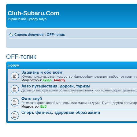
Club-Subaru.Com
Украинский Субару Клуб
Список форумов
‹
OFF-топик
OFF-топик
ФОРУМ
За жизнь и обо всём
Юмор, приколы, секс, искусство, философия, религия, выбор товаров и у
Модераторы:
exigo
,
Andr3y
Авто путешествия, дороги, туризм
Делимся информацией об авто путешествиях, состоянии дорог, дешевых о
Фото клуб
Размести фото своей машины, или машины друга. Пусть другие посмотр
Модератор:
EdJ
Спорт, фитнесс, здоровый образ жизни