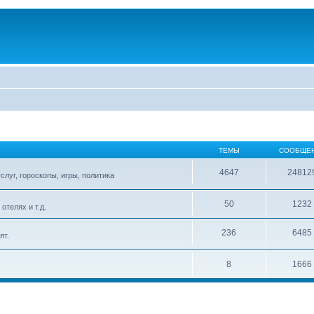
ТЕМЫ
СООБЩЕ
4647
24812
слуг, гороскопы, игры, политика
50
1232
телях и т.д.
236
6485
ят.
8
1666