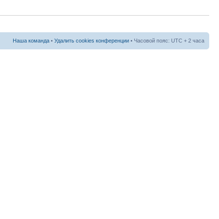
Наша команда
•
Удалить cookies конференции
• Часовой пояс: UTC + 2 часа