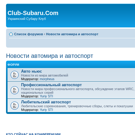
Club-Subaru.Com
Украинский Субару Клуб
Список форумов
‹
Новости автомира и автоспорт
Новости автомира и автоспорт
ФОРУМ
Авто ньюс
Новости из мира автомобилей
Модератор:
morpheus
Профессиональный автоспорт
Новости мира профессионального автоспорта, обсуждение этапов WRC, 
национальных серий
Модератор:
Yuriy STI
Любительский автоспорт
Любительские соревнования, тренировочные сборы, слеты и покатушки
Модератор:
Yuriy STI
КТО СЕЙЧАС НА КОНФЕРЕНЦИИ