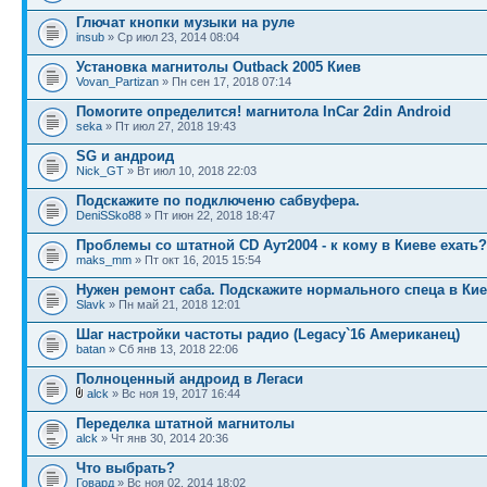
Глючат кнопки музыки на руле
insub
» Ср июл 23, 2014 08:04
Установка магнитолы Outback 2005 Киев
Vovan_Partizan
» Пн сен 17, 2018 07:14
Помогите определится! магнитола InCar 2din Android
seka
» Пт июл 27, 2018 19:43
SG и андроид
Nick_GT
» Вт июл 10, 2018 22:03
Подскажите по подключеню сабвуфера.
DeniSSko88
» Пт июн 22, 2018 18:47
Проблемы со штатной CD Аут2004 - к кому в Киеве ехать?
maks_mm
» Пт окт 16, 2015 15:54
Нужен ремонт саба. Подскажите нормального спеца в Кие
Slavk
» Пн май 21, 2018 12:01
Шаг настройки частоты радио (Legacy`16 Американец)
batan
» Сб янв 13, 2018 22:06
Полноценный андроид в Легаси
alck
» Вс ноя 19, 2017 16:44
Переделка штатной магнитолы
alck
» Чт янв 30, 2014 20:36
Что выбрать?
Говард
» Вс ноя 02, 2014 18:02