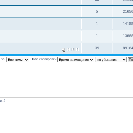
5
2165
1
1415
1
1388
39
8916
1
2
3
 за:
Поле сортировки
и: 2