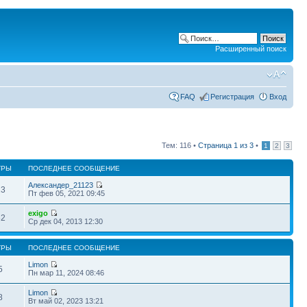
Расширенный поиск
FAQ
Регистрация
Вход
Тем: 116 •
Страница
1
из
3
•
1
2
3
ТРЫ
ПОСЛЕДНЕЕ СООБЩЕНИЕ
Александер_21123
13
Пт фев 05, 2021 09:45
exigo
82
Ср дек 04, 2013 12:30
ТРЫ
ПОСЛЕДНЕЕ СООБЩЕНИЕ
Limon
5
Пн мар 11, 2024 08:46
Limon
8
Вт май 02, 2023 13:21