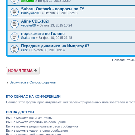
Shkabur
» Вс дек 22, 2013 22:50
Subaru Outback - вопросы по ГУ
Babayka2011
» Пт янв 30, 2015 22:18
Aline CDE-182r
vebster09
» Вт янв 13, 2015 13:24
подскажите по Голове
Stakanno
» Вт фев 10, 2015 21:48
Передние динамики на Импрезу 03
rs2k
» Ср фев 06, 2013 09:37
Показать темы
Новая тема
Вернуться в Список форумов
КТО СЕЙЧАС НА КОНФЕРЕНЦИИ
Сейчас этот форум просматривают: нет зарегистрированных пользователей и гост
ПРАВА ДОСТУПА
Вы
не можете
начинать темы
Вы
не можете
отвечать на сообщения
Вы
не можете
редактировать свои сообщения
Вы
не можете
удалять свои сообщения
Вы
не можете
добавлять вложения