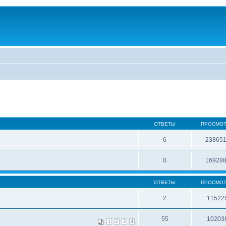
ОТВЕТЫ
ПРОСМО
6
23865
0
16928
ОТВЕТЫ
ПРОСМО
2
11522
55
10203
1
2
3
4