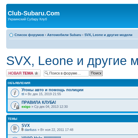
Club-Subaru.Com
Украинский Субару Клуб
Список форумов
‹
Автомобили Subaru
‹
SVX, Leone и другие модели
SVX, Leone и другие 
Новая тема
ОБЪЯВЛЕНИЯ
Угоны авто и помощь полиции
ttl
» Вс дек 15, 2019 21:55
ПРАВИЛА КЛУБА!
exigo
» Ср дек 04, 2013 12:30
ТЕМЫ
SVX
danfuss
» Вт ноя 22, 2011 17:48