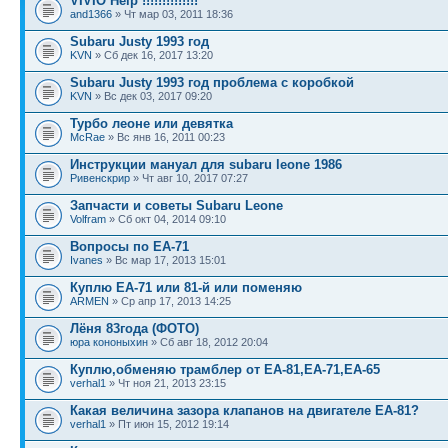
VIVIO Help !!!!!!!!!!!!!!
and1366
» Чт мар 03, 2011 18:36
Subaru Justy 1993 год
KVN
» Сб дек 16, 2017 13:20
Subaru Justy 1993 год проблема с коробкой
KVN
» Вс дек 03, 2017 09:20
Турбо леоне или девятка
McRae
» Вс янв 16, 2011 00:23
Инструкции мануал для subaru leone 1986
Ривенскрир
» Чт авг 10, 2017 07:27
Запчасти и советы Subaru Leone
Volfram
» Сб окт 04, 2014 09:10
Вопросы по ЕА-71
Ivanes
» Вс мар 17, 2013 15:01
Куплю ЕА-71 или 81-й или поменяю
ARMEN
» Ср апр 17, 2013 14:25
Лёня 83года (ФОТО)
юра кононыхин
» Сб авг 18, 2012 20:04
Куплю,обменяю трамблер от ЕА-81,ЕА-71,ЕА-65
verhal1
» Чт ноя 21, 2013 23:15
Какая величина зазора клапанов на двигателе ЕА-81?
verhal1
» Пт июн 15, 2012 19:14