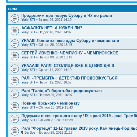
ТЕМЫ
Продолжим про новую Субару в ЧУ по ралли
Yuriy STI
» Вт янв 26, 2021 14:19
АСФАЛЬТА НЕТ: А НУЖЕН ЛИ?
Yuriy STI
» Пт дек 18, 2020 14:07
УРАА!!! Появится еще одна Субару в чемпионате
Yuriy STI
» Сб ноя 28, 2020 15:45
СЕРГЕЙ ИВЧЕНКО: ЧЕМПИОНУ – ЧЕМПИОНСКОЕ!
Yuriy STI
» Пн ноя 09, 2020 13:19
УРААА!!!! РАЛЛІ СТОЛИЦЯ ВЖЕ В ЦІ ВИХІДНІ!!!
Yuriy STI
» Ср окт 14, 2020 14:19
РАЛІ «ТРЕМБІТА»: ДЕТЕКТИВ ПРОДОВЖУЄТЬСЯ
Yuriy STI
» Пн окт 12, 2020 18:57
Ралі "Галіція": боротьба продовжується
Yuriy STI
» Пт июл 26, 2019 16:07
Новини гірського чемпіонату
Yuriy STI
» Сб июл 13, 2019 15:43
Підсумки після третього етапу ЧУ з ралі 2019 - ралі Тремб
Yuriy STI
» Сб июн 29, 2019 16:29
Ралі "Фортеця" 11-12 травня 2019 року. Кам'янець-Поділь
BarBos
» Вс апр 28, 2019 21:17