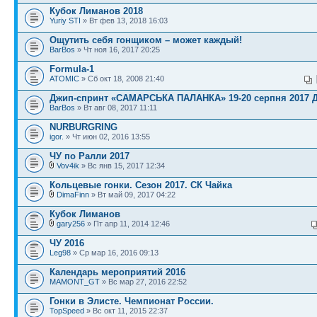
Кубок Лиманов 2018
Yuriy STI
» Вт фев 13, 2018 16:03
Ощутить себя гонщиком – может каждый!
BarBos
» Чт ноя 16, 2017 20:25
Formula-1
ATOMIC
» Сб окт 18, 2008 21:40
Джип-спринт «САМАРСЬКА ПАЛАНКА» 19-20 серпня 2017 
BarBos
» Вт авг 08, 2017 11:11
NURBURGRING
igor.
» Чт июн 02, 2016 13:55
ЧУ по Ралли 2017
Vov4ik
» Вс янв 15, 2017 12:34
Кольцевые гонки. Сезон 2017. СК Чайка
DimaFinn
» Вт май 09, 2017 04:22
Кубок Лиманов
gary256
» Пт апр 11, 2014 12:46
ЧУ 2016
Leg98
» Ср мар 16, 2016 09:13
Календарь мероприятий 2016
MAMONT_GT
» Вс мар 27, 2016 22:52
Гонки в Элисте. Чемпионат России.
TopSpeed
» Вс окт 11, 2015 22:37