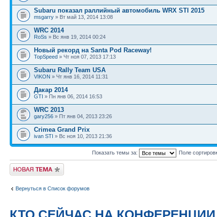
Subaru показал раллийный автомобиль WRX STI 2015
msgarry
» Вт май 13, 2014 13:08
WRC 2014
RoSs
» Вс янв 19, 2014 00:24
Новый рекорд на Santa Pod Raceway!
TopSpeed
» Чт ноя 07, 2013 17:13
Subaru Rally Team USA
VIKON
» Чт янв 16, 2014 11:31
Дакар 2014
GTI
» Пн янв 06, 2014 16:53
WRC 2013
gary256
» Пт янв 04, 2013 23:26
Crimea Grand Prix
ivan STI
» Вс ноя 10, 2013 21:36
Показать темы за:
Поле сортиров
Новая тема
Вернуться в Список форумов
КТО СЕЙЧАС НА КОНФЕРЕНЦИИ