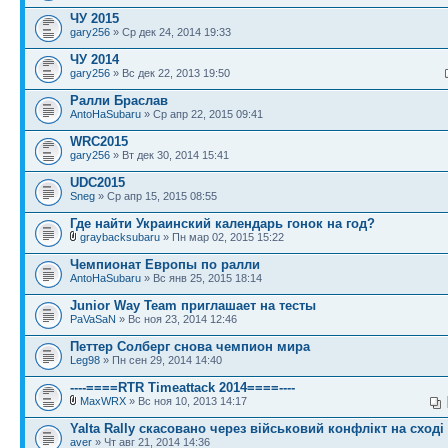
ЧУ 2015
gary256
» Ср дек 24, 2014 19:33
ЧУ 2014
gary256
» Вс дек 22, 2013 19:50
Ралли Браслав
AntoHaSubaru
» Ср апр 22, 2015 09:41
WRC2015
gary256
» Вт дек 30, 2014 15:41
UDC2015
Sneg
» Ср апр 15, 2015 08:55
Где найти Украинский календарь гонок на год?
graybacksubaru
» Пн мар 02, 2015 15:22
Чемпионат Европы по ралли
AntoHaSubaru
» Вс янв 25, 2015 18:14
Junior Way Team приглашает на тесты
PaVaSaN
» Вс ноя 23, 2014 12:46
Петтер Солберг снова чемпион мира
Leg98
» Пн сен 29, 2014 14:40
----====RTR Timeattack 2014====----
MaxWRX
» Вс ноя 10, 2013 14:17
Yalta Rally скасовано через військовий конфлікт на сході
aver
» Чт авг 21, 2014 14:36