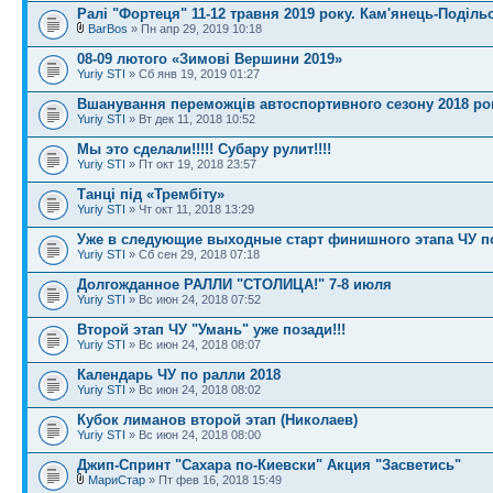
Ралі "Фортеця" 11-12 травня 2019 року. Кам'янець-Поділь
BarBos
» Пн апр 29, 2019 10:18
08-09 лютого «Зимові Вершини 2019»
Yuriy STI
» Сб янв 19, 2019 01:27
Вшанування переможців автоспортивного сезону 2018 ро
Yuriy STI
» Вт дек 11, 2018 10:52
Мы это сделали!!!!! Субару рулит!!!!
Yuriy STI
» Пт окт 19, 2018 23:57
Танці під «Трембіту»
Yuriy STI
» Чт окт 11, 2018 13:29
Уже в следующие выходные старт финишного этапа ЧУ п
Yuriy STI
» Сб сен 29, 2018 07:18
Долгожданное РАЛЛИ "СТОЛИЦА!" 7-8 июля
Yuriy STI
» Вс июн 24, 2018 07:52
Второй этап ЧУ "Умань" уже позади!!!
Yuriy STI
» Вс июн 24, 2018 08:07
Календарь ЧУ по ралли 2018
Yuriy STI
» Вс июн 24, 2018 08:02
Кубок лиманов второй этап (Николаев)
Yuriy STI
» Вс июн 24, 2018 08:00
Джип-Спринт "Сахара по-Киевски" Акция "Засветись"
МариСтар
» Пт фев 16, 2018 15:49