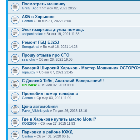
Посмотреть машинку
GreG_Acc
» Чт июн 02, 2022 20:27
АКБ в Харькове
Canton
» Пн янв 31, 2022 08:00
Электозеркала ,нужна помощь
antipenkoalex
» Вт окт 19, 2021 11:38
Ремонт ГБЦ EJ253
Seregakhai
» Вс май 16, 2021 14:28
Прошу отзыва про СТО
ssancho
» Сб авг 28, 2021 19:05
Валерий Широкий Харьков - Мастер Мошинник ОСТОРОЖ
ropauto2
» Сб авг 07, 2021 23:45
С Днюхой Тебя, Анатолий Валерьевич!!!
Dr.House
» Вс июн 02, 2013 09:16
Пролюбил номер телефона
Canton
» Ср мар 03, 2021 11:09
Цена автомобиля
Pavel_Vikhristyuk
» Пн дек 26, 2016 13:16
Где в Харькове купить масло Motul?
KOS2909
» Сб июн 27, 2015 11:53
Парковки в районе ЮЖД
Canton
» Сб окт 31, 2020 06:16