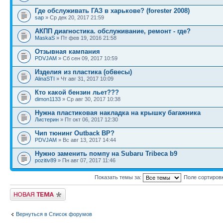
Где обслуживать ГАЗ в харькове? (forester 2008)
sap
» Ср дек 20, 2017 21:59
АКПП диагностика. обслуживание, ремонт - где?
MaskaS
» Пт фев 19, 2016 21:58
Отзывная кампания
PDVJAM
» Сб сен 09, 2017 10:59
Изделия из пластика (обвесы)
AlinaSTI
» Чт авг 31, 2017 10:09
Кто какой бензин льет???
dimon1133
» Ср авг 30, 2017 10:38
Нужна пластиковая накладка на крышку багажника
Листерин
» Пт окт 06, 2017 12:30
Чип тюнинг Outback BP?
PDVJAM
» Вс авг 13, 2017 14:44
Нужно заменить помпу на Subaru Tribeca b9
pozitiv89
» Пн авг 07, 2017 11:46
Показать темы за:
Поле сортиров
Новая тема
Вернуться в Список форумов