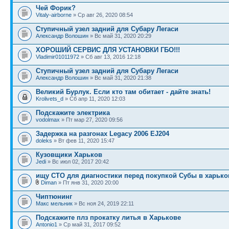
Чей Форик?
Vitaly-airborne
» Ср авг 26, 2020 08:54
Ступичный узел задний для Субару Легаси
Александр Волошин
» Вс май 31, 2020 20:29
ХОРОШИЙ СЕРВИС ДЛЯ УСТАНОВКИ ГБО!!!
Vladimir01011972
» Сб авг 13, 2016 12:18
Ступичный узел задний для Субару Легаси
Александр Волошин
» Вс май 31, 2020 21:38
Великий Бурлук. Если кто там обитает - дайте знать!
Krolivets_d
» Сб апр 11, 2020 12:03
Подскажите электрика
vodolmax
» Пт мар 27, 2020 09:56
Задержка на разгонах Legacy 2006 EJ204
doleks
» Вт фев 11, 2020 15:47
Кузовщики Харьков
Jedi
» Вс июл 02, 2017 20:42
ищу СТО для диагностики перед покупкой Субы в харько
Diman
» Пт янв 31, 2020 20:00
Чиптюнинг
Макс мельник
» Вс ноя 24, 2019 22:11
Подскажите плз прокатку литья в Харькове
Antonio1
» Ср май 31, 2017 09:52