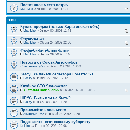
Постоянное место встреч
Mad Max
» Вт ноя 10, 2009 17:24
ТЕМЫ
Куплю-продам (только Харьковская обл.)
Mad Max
» Вт ноя 03, 2009 12:49
Флудильная
Mad Max
» Сб окт 24, 2009 22:00
Фа-фа-би-бип-блым-блым
Mad Max
» Пн окт 26, 2009 17:46
Новости от Союза Автоклубов
Союз Автоклубов
» Вт ноя 23, 2010 13:23
Заглушка панелі селектора Forester SJ
Pozzy
» Пт июн 27, 2025 17:12
Клубное СТО Star-master
Анатолий Валерьевич
» Сб мар 16, 2013 20:02
ШРУС. Быть или не быть?
Pozzy
» Чт сен 08, 2022 11:20
Принимайте новенького
Анатолий1988
» Пт май 24, 2013 12:26
Подскажите начинающему субаристу
Kol_kos
» Пт апр 09, 2021 20:06