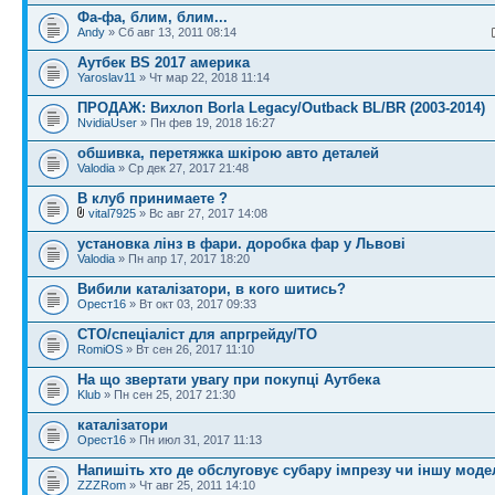
Фа-фа, блим, блим...
Andy
» Сб авг 13, 2011 08:14
Аутбек BS 2017 америка
Yaroslav11
» Чт мар 22, 2018 11:14
ПРОДАЖ: Вихлоп Borla Legacy/Outback BL/BR (2003-2014)
NvidiaUser
» Пн фев 19, 2018 16:27
обшивка, перетяжка шкірою авто деталей
Valodia
» Ср дек 27, 2017 21:48
В клуб принимаете ?
vital7925
» Вс авг 27, 2017 14:08
установка лінз в фари. доробка фар у Львові
Valodia
» Пн апр 17, 2017 18:20
Вибили каталізатори, в кого шитись?
Орест16
» Вт окт 03, 2017 09:33
СТО/спеціаліст для апргрейду/ТО
RomiOS
» Вт сен 26, 2017 11:10
На що звертати увагу при покупці Аутбека
Klub
» Пн сен 25, 2017 21:30
каталізатори
Орест16
» Пн июл 31, 2017 11:13
Напишіть хто де обслуговує субару імпрезу чи іншу мод
ZZZRom
» Чт авг 25, 2011 14:10