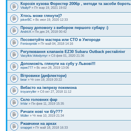
Корозія кузова Форестер 2006р , методи та засоби бороть
VitaliyP
» Пт мар 19, 2021 19:02
Хтось може глянути)?
jokerBC
» Вс июл 19, 2020 12:33
Прошу допомогу з вибором першого субару :)
Andrii.K
» Пн дек 24, 2018 00:42
Посоветуйте мастера или СТО в Ужгороде
Fenixepride
» Пт май 04, 2018 14:16
Регулювання клапанів EZ30 Subaru Outback рестайлінг
Vasylkiv.Volodymyr
» Сб фев 01, 2020 21:36
Допоможіть глянути на субу у Львові!!!
юрик777
» Вс июл 28, 2019 13:06
Вітровики (дифлектори)
bear
» Чт сен 19, 2019 20:22
Вебасто на імпрезу покемона
troyanryller
» Сб окт 27, 2018 11:12
Скло головних фар
InVar
» Пн фев 11, 2019 15:35
Ричаги нові чи б/у???
Müller
» Чт янв 10, 2019 21:34
Ржавчини на арках
snapget
» Пт май 18, 2018 16:33