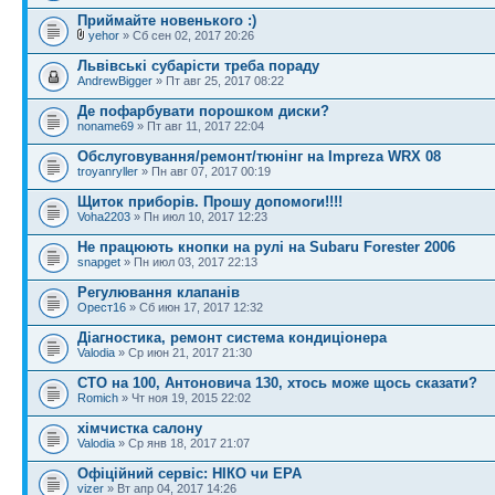
Приймайте новенького :)
yehor
» Сб сен 02, 2017 20:26
Львівські субарісти треба пораду
AndrewBigger
» Пт авг 25, 2017 08:22
Де пофарбувати порошком диски?
noname69
» Пт авг 11, 2017 22:04
Обслуговування/ремонт/тюнінг на Impreza WRX 08
troyanryller
» Пн авг 07, 2017 00:19
Щиток приборів. Прошу допомоги!!!!
Voha2203
» Пн июл 10, 2017 12:23
Не працюють кнопки на рулі на Subaru Forester 2006
snapget
» Пн июл 03, 2017 22:13
Регулювання клапанів
Орест16
» Сб июн 17, 2017 12:32
Діагностика, ремонт система кондиціонера
Valodia
» Ср июн 21, 2017 21:30
СТО на 100, Антоновича 130, хтось може щось сказати?
Romich
» Чт ноя 19, 2015 22:02
хімчистка салону
Valodia
» Ср янв 18, 2017 21:07
Офіційний сервіс: НІКО чи ЕРА
vizer
» Вт апр 04, 2017 14:26