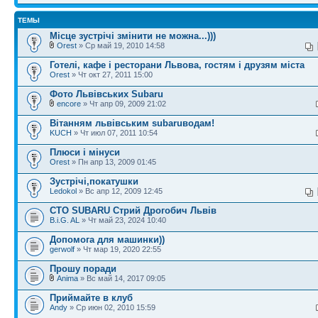
ТЕМЫ
Місце зустрічі змінити не можна...)))
Orest
» Ср май 19, 2010 14:58
Готелі, кафе і ресторани Львова, гостям і друзям міста
Orest
» Чт окт 27, 2011 15:00
Фото Львівських Subaru
encore
» Чт апр 09, 2009 21:02
Вітанням львівським subaruводам!
KUCH
» Чт июл 07, 2011 10:54
Плюси і мінуси
Orest
» Пн апр 13, 2009 01:45
Зустрічі,покатушки
Ledokol
» Вс апр 12, 2009 12:45
СТО SUBARU Стрий Дрогобич Львів
B.i.G. AL
» Чт май 23, 2024 10:40
Допомога для машинки))
gerwolf
» Чт мар 19, 2020 22:55
Прошу поради
Anima
» Вс май 14, 2017 09:05
Приймайте в клуб
Andy
» Ср июн 02, 2010 15:59