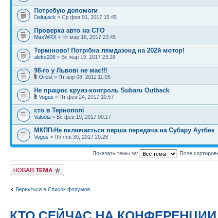
Потребую допомоги
Deltajack
» Ср фев 01, 2017 15:45
Проверка авто на СТО
MaxWRX
» Чт мар 16, 2017 23:45
Терміново! Потрібна лямдазонд на 202й мотор!
aleks205
» Вс мар 19, 2017 23:28
98-го у Львові не має!!!
Orest
» Пт апр 08, 2011 11:05
Не працює круиз-контроль Subaru Outback
Vogus
» Пт фев 24, 2017 10:57
сто в Тернополі
Valodia
» Вс фев 19, 2017 00:17
МКПП-Не включається перша передача на Субару Аутбек
Vogus
» Пн янв 30, 2017 20:28
Показать темы за:
Поле сортиров
Новая тема
Вернуться в Список форумов
КТО СЕЙЧАС НА КОНФЕРЕНЦИИ