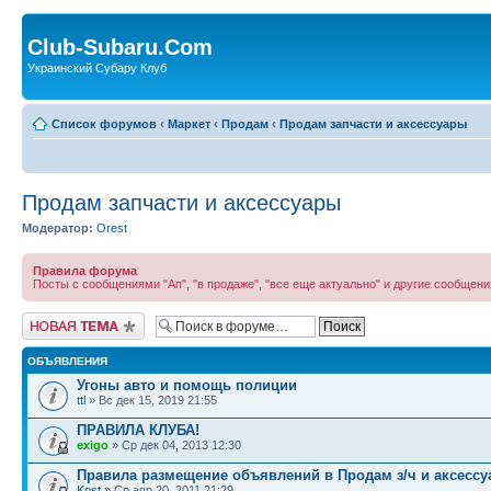
Club-Subaru.Com
Украинский Субару Клуб
Список форумов
‹
Маркет
‹
Продам
‹
Продам запчасти и аксессуары
Продам запчасти и аксессуары
Модератор:
Orest
Правила форума
Посты с сообщениями "Ап", "в продаже", "все еще актуально" и другие сообще
Новая тема
ОБЪЯВЛЕНИЯ
Угоны авто и помощь полиции
ttl
» Вс дек 15, 2019 21:55
ПРАВИЛА КЛУБА!
exigo
» Ср дек 04, 2013 12:30
Правила размещение объявлений в Продам з/ч и аксесс
Kost
» Ср апр 20, 2011 21:29