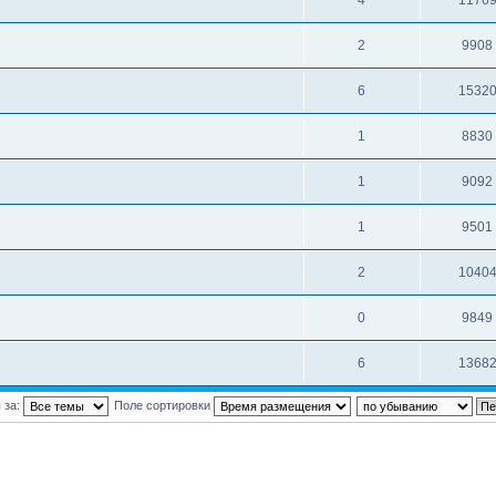
4
1176
2
9908
6
1532
1
8830
1
9092
1
9501
2
1040
0
9849
6
1368
 за:
Поле сортировки