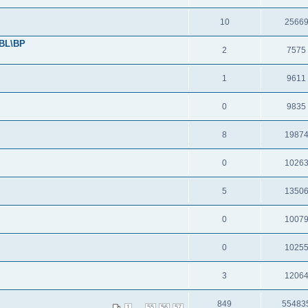
10
2566
(BL\BP
2
7575
1
9611
0
9835
8
1987
0
1026
5
1350
0
1007
0
1025
3
1206
849
55483
...
1
55
56
57