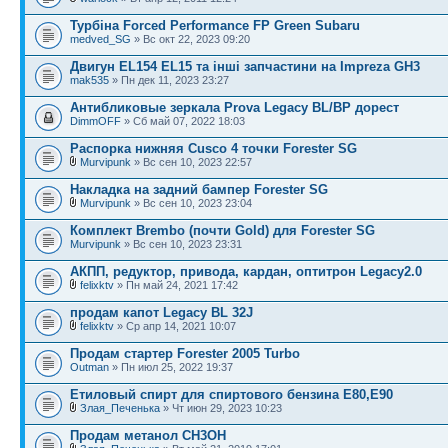
Турбіна Forced Performance FP Green Subaru
medved_SG
» Вс окт 22, 2023 09:20
Двигун EL154 EL15 та інші запчастини на Impreza GH3
mak535
» Пн дек 11, 2023 23:27
Антибликовые зеркала Prova Legacy BL/BP дорест
DimmOFF
» Сб май 07, 2022 18:03
Распорка нижняя Cusco 4 точки Forester SG
Murvipunk
» Вс сен 10, 2023 22:57
Накладка на задний бампер Forester SG
Murvipunk
» Вс сен 10, 2023 23:04
Комплект Brembo (почти Gold) для Forester SG
Murvipunk
» Вс сен 10, 2023 23:31
АКПП, редуктор, привода, кардан, оптитрон Legacy2.0
felixktv
» Пн май 24, 2021 17:42
продам капот Legacy BL 32J
felixktv
» Ср апр 14, 2021 10:07
Продам стартер Forester 2005 Turbo
Outman
» Пн июл 25, 2022 19:37
Етиловый спирт для спиртового бензина Е80,Е90
Злая_Печенька
» Чт июн 29, 2023 10:23
Продам метанол CH3OH