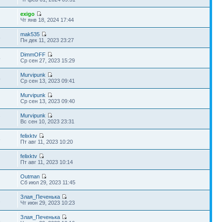
exigo
Чт янв 18, 2024 17:44
mak535
5
Пн дек 11, 2023 23:27
DimmOFF
4
Ср сен 27, 2023 15:29
Murvipunk
4
Ср сен 13, 2023 09:41
Murvipunk
Ср сен 13, 2023 09:40
Murvipunk
7
Вс сен 10, 2023 23:31
felixktv
6
Пт авг 11, 2023 10:20
felixktv
Пт авг 11, 2023 10:14
Outman
Сб июл 29, 2023 11:45
Злая_Печенька
1
Чт июн 29, 2023 10:23
Злая_Печенька
8