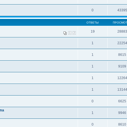
0
4339
ОТВЕТЫ
ПРОСМО
19
2888
1
2
1
2225
1
8615
1
9109
1
1226
1
1314
0
6625
опа
1
9946
0
8610