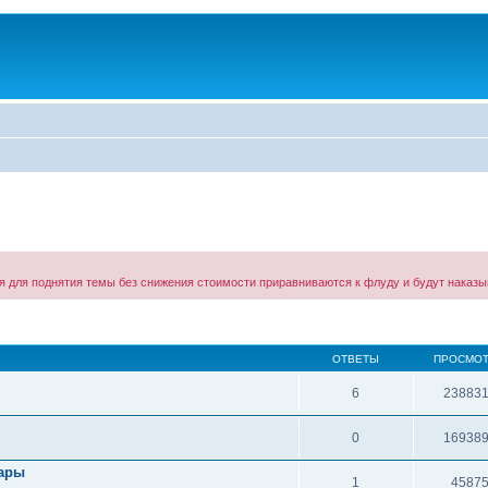
ния для поднятия темы без снижения стоимости приравниваются к флуду и будут нака
ОТВЕТЫ
ПРОСМО
6
23883
0
16938
уары
1
4587