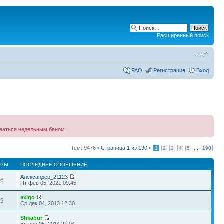
Расширенный поиск
FAQ
Регистрация
Вход
зываться недельным баном
Тем: 9476 •
Страница
1
из
190
•
...
1
2
3
4
5
190
ТРЫ
ПОСЛЕДНЕЕ СООБЩЕНИЕ
Александер_21123
16
Пт фев 05, 2021 09:45
exigo
99
Ср дек 04, 2013 12:30
Shkabur
5