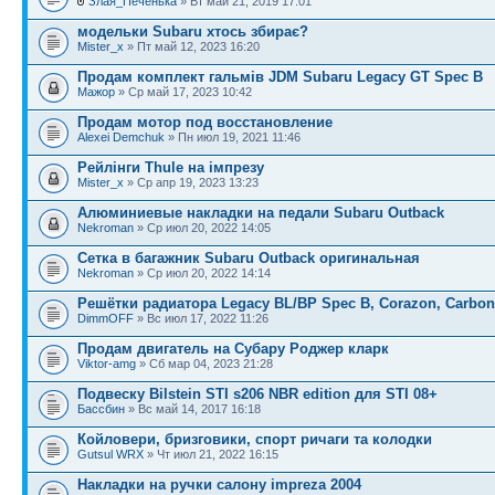
Злая_Печенька
» Вт май 21, 2019 17:01
модельки Subaru хтось збирає?
Mister_x
» Пт май 12, 2023 16:20
Продам комплект гальмів JDM Subaru Legacy GT Spec B
Мажор
» Ср май 17, 2023 10:42
Продам мотор под восстановление
Alexei Demchuk
» Пн июл 19, 2021 11:46
Рейлінги Thule на імпрезу
Mister_x
» Ср апр 19, 2023 13:23
Алюминиевые накладки на педали Subaru Outback
Nekroman
» Ср июл 20, 2022 14:05
Сетка в багажник Subaru Outback оригинальная
Nekroman
» Ср июл 20, 2022 14:14
Решётки радиатора Legacy BL/BP Spec B, Corazon, Carbon
DimmOFF
» Вс июл 17, 2022 11:26
Продам двигатель на Субару Роджер кларк
Viktor-amg
» Сб мар 04, 2023 21:28
Подвеску Bilstein STI s206 NBR edition для STI 08+
Бассбин
» Вс май 14, 2017 16:18
Койловери, бризговики, спорт ричаги та колодки
Gutsul WRX
» Чт июл 21, 2022 16:15
Накладки на ручки салону impreza 2004