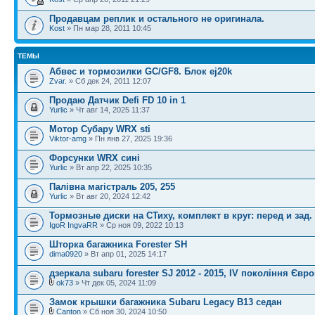
Продавцам реплик и остального не оригинала.
Kost
» Пн мар 28, 2011 10:45
ТЕМЫ
Абвес и тормозилки GC/GF8. Блок ej20k
Zvar.
» Сб дек 24, 2011 12:07
Продаю Датчик Defi FD 10 in 1
Yurlic
» Чт авг 14, 2025 11:37
Мотор Субару WRX sti
Viktor-amg
» Пн янв 27, 2025 19:36
Форсунки WRX сині
Yurlic
» Вт апр 22, 2025 10:35
Палівна магістраль 205, 255
Yurlic
» Вт авг 20, 2024 12:42
Тормозные диски на СТиху, комплект в круг: перед и зад.
IgoR IngvaRR
» Ср ноя 09, 2022 10:13
Шторка багажника Forester SH
dima0920
» Вт апр 01, 2025 14:17
дзеркала subaru forester SJ 2012 - 2015, IV покоління Євр
ok73
» Чт дек 05, 2024 11:09
Замок крышки багажника Subaru Legacy B13 седан
Canton
» Сб ноя 30, 2024 10:50