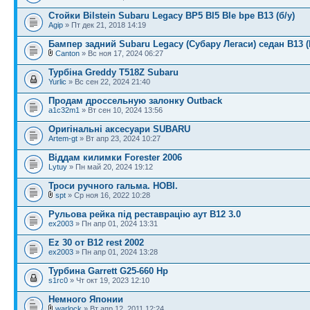
Стойки Bilstein Subaru Legacy BP5 Bl5 Ble bpe B13 (б/у)
Agip
» Пт дек 21, 2018 14:19
Бампер задний Subaru Legacy (Субару Легаси) седан B13 
Canton
» Вс ноя 17, 2024 06:27
Турбіна Greddy T518Z Subaru
Yurlic
» Вс сен 22, 2024 21:40
Продам дроссельную залонку Outback
a1c32m1
» Вт сен 10, 2024 13:56
Оригінальні аксесуари SUBARU
Artem-gt
» Вт апр 23, 2024 10:27
Віддам килимки Forester 2006
Lytuy
» Пн май 20, 2024 19:12
Троси ручного гальма. НОВІ.
spt
» Ср ноя 16, 2022 10:28
Рульова рейка під реставрацію аут B12 3.0
ex2003
» Пн апр 01, 2024 13:31
Ez 30 от B12 rest 2002
ex2003
» Пн апр 01, 2024 13:28
Турбина Garrett G25-660 Hp
s1rc0
» Чт окт 19, 2023 12:10
Немного Японии
warlock
» Вт апр 12, 2011 12:24