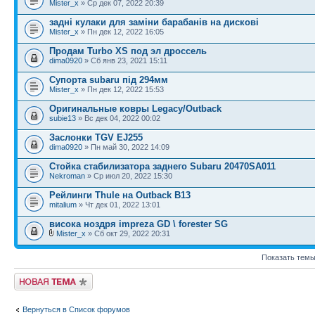
Mister_x
» Ср дек 07, 2022 20:39
задні кулаки для заміни барабанів на дискові
Mister_x
» Пн дек 12, 2022 16:05
Продам Turbo XS под эл дроссель
dima0920
» Сб янв 23, 2021 15:11
Супорта subaru під 294мм
Mister_x
» Пн дек 12, 2022 15:53
Оригинальные ковры Legacy/Outback
subie13
» Вс дек 04, 2022 00:02
Заслонки TGV EJ255
dima0920
» Пн май 30, 2022 14:09
Cтойка стабилизатора заднего Subaru 20470SA011
Nekroman
» Ср июл 20, 2022 15:30
Рейлинги Thule на Outback B13
mitalium
» Чт дек 01, 2022 13:01
висока ноздря impreza GD \ forester SG
Mister_x
» Сб окт 29, 2022 20:31
Показать темы
Новая тема
Вернуться в Список форумов