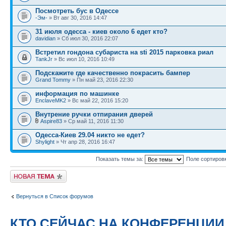
Посмотреть бус в Одессе
-Эм-
» Вт авг 30, 2016 14:47
31 июля одесса - киев около 6 едет кто?
davidian
» Сб июл 30, 2016 22:07
Встретил гондона субариста на sti 2015 парковка риал
TankJr
» Вс июл 10, 2016 10:49
Подскажите где качественно покрасить бампер
Grand Tommy
» Пн май 23, 2016 22:30
информация по машинке
EnclaveMK2
» Вс май 22, 2016 15:20
Внутрение ручки отпирания дверей
Aspire83
» Ср май 11, 2016 11:30
Одесса-Киев 29.04 никто не едет?
Shylight
» Чт апр 28, 2016 16:47
Показать темы за:
Поле сортиров
Новая тема
Вернуться в Список форумов
КТО СЕЙЧАС НА КОНФЕРЕНЦИИ