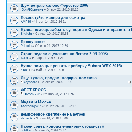
Шум ветра в салоне Форестер 2006
ЮрийЮрьевич
» Вт ноя 22, 2016 10:15
Посоветуйте маляра для осмотра
AMF86
» Чт сен 14, 2017 14:11
Нужна помощь забрать суппорта в Одессе и отправить в
Shylight
» Ср июл 19, 2017 10:35
Прошу совет
Pobeda
» Сб июн 24, 2017 12:50
Скрип педали сцепления на Легаси 2.0R 2008г
ValeT
» Вт апр 04, 2017 11:21
Нужна помощь прошить приборку Subaru WRX 2015+
nTex
» Вс май 07, 2017 19:28
Ищу, куплю, продам, подарю, поменяю
keyboard
» Вс окт 04, 2009 17:30
ФЕСТ КРОСС
Погромчик
» Вт мар 28, 2017 11:43
Мадам и Мюсье
Александр 87
» Чт ноя 24, 2016 22:13
демпферное сцепление на аутбек
klimm82
» Чт ноя 10, 2016 18:00
Нужен совет, новоиспеченному субаристу))
dublikat
» Чт сен 22, 2016 22:51