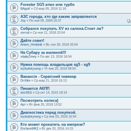
Forester SG5 атмо или турбо
BAguK
» Сб мар 09, 2019 11:16
АЗС города, кто где каким заправляется
Joy
» Пн ноя 09, 2009 20:37
Собрался покупать XV из салона.Стоит ли?
serval
» Ср ноя 21, 2018 23:04
Дайте совет!
Artem_Hrebinik
» Вс сен 30, 2018 20:54
На Субару за малиной!!!
vitaliyZmey
» Пн авг 13, 2018 16:54
Нужна помощь владельцев sg5 - sg9
tsybulskyserg
» Чт янв 25, 2018 09:54
Вакансія - Сервісний інженер
Dr.Klim
» Ср мар 21, 2018 16:13
Пинается АКПП
doc581t
» Ср окт 14, 2015 18:19
Посмотреть колеса)
Арт
» Вт фев 20, 2018 13:52
Диагностика перед покупкой.
tsybulskyserg
» Ср янв 03, 2018 16:04
Кто может прокатить на импрезе?
EnclaveMK2
» Вт дек 20, 2016 14:15