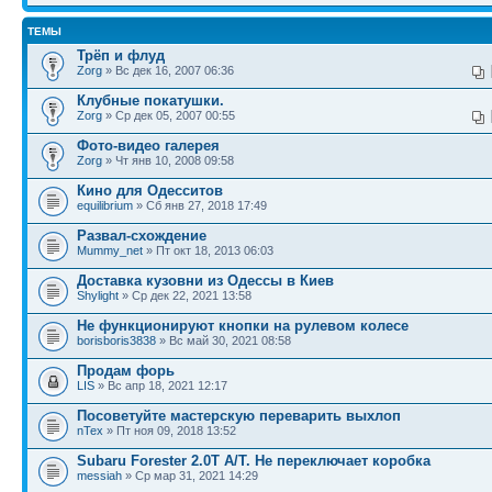
ТЕМЫ
Трёп и флуд
Zorg
» Вс дек 16, 2007 06:36
Клубные покатушки.
Zorg
» Ср дек 05, 2007 00:55
Фото-видео галерея
Zorg
» Чт янв 10, 2008 09:58
Кино для Одесситов
equilibrium
» Сб янв 27, 2018 17:49
Развал-схождение
Mummy_net
» Пт окт 18, 2013 06:03
Доставка кузовни из Одессы в Киев
Shylight
» Ср дек 22, 2021 13:58
Не функционируют кнопки на рулевом колесе
borisboris3838
» Вс май 30, 2021 08:58
Продам форь
LIS
» Вс апр 18, 2021 12:17
Посоветуйте мастерскую переварить выхлоп
nTex
» Пт ноя 09, 2018 13:52
Subaru Forester 2.0T A/T. Не переключает коробка
messiah
» Ср мар 31, 2021 14:29