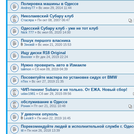
Полировка машины в Одессе
Andrey77
» Вс июн 29, 2014 11:44
Николаевский Субару клуб
Стасяра
» Пн окт 08, 2007 06:47
Одесский Субару клуб - уже не тот клуб
Nick 777
» Вс июл 05, 2020 14:00
Пошук першого власника
Зіновій
» Вс июн 21, 2020 15:53
Ищу диски R18 Original
Booster
» Вт дек 24, 2019 22:24
Нужно проверить авто в Измаиле
talimon
» Сб ноя 09, 2019 04:39
Посоветуйте мастера по установке сидух от BMW
nTex
» Вс окт 27, 2019 21:35
ЧИП-тюнинг Subaru и не только. От ЕЖА. Новый сбор!
udav1981
» Сб авг 29, 2015 09:56
обслуживание в Одессе
Ронин
» Пт окт 21, 2011 10:48
У девочки опухоль
Lesik9
» Пн июл 22, 2019 16:45
Порекомендуйте людей в исполнительной службе г. Оде
ttl
» Пн ноя 26, 2018 13:39