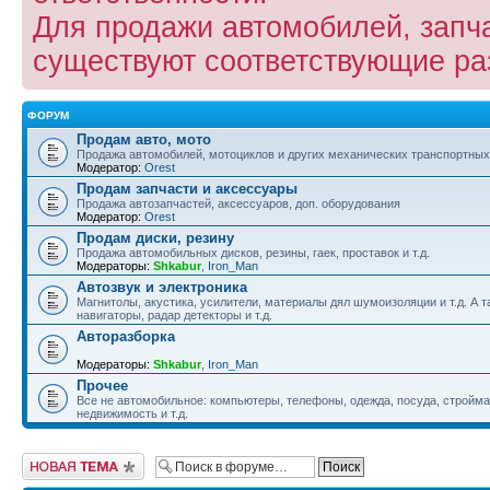
Для продажи автомобилей, запча
существуют соответствующие р
ФОРУМ
Продам авто, мото
Продажа автомобилей, мотоциклов и других механических транспортных
Модератор:
Orest
Продам запчасти и аксессуары
Продажа автозапчастей, аксессуаров, доп. оборудования
Модератор:
Orest
Продам диски, резину
Продажа автомобильных дисков, резины, гаек, проставок и т.д.
Модераторы:
Shkabur
,
Iron_Man
Автозвук и электроника
Магнитолы, акустика, усилители, материалы дял шумоизоляции и т.д. А 
навигаторы, радар детекторы и т.д.
Авторазборка
Модераторы:
Shkabur
,
Iron_Man
Прочее
Все не автомобильное: компьютеры, телефоны, одежда, посуда, стройм
недвижимость и т.д.
Новая тема