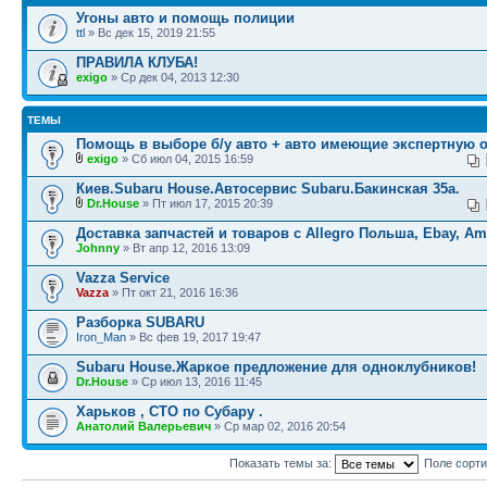
Угоны авто и помощь полиции
ttl
» Вс дек 15, 2019 21:55
ПРАВИЛА КЛУБА!
exigo
» Ср дек 04, 2013 12:30
ТЕМЫ
Помощь в выборе б/у авто + авто имеющие экспертную 
exigo
» Сб июл 04, 2015 16:59
Киев.Subaru House.Автосервис Subaru.Бакинская 35а.
Dr.House
» Пт июл 17, 2015 20:39
Доставка запчастей и товаров с Allegro Польша, Ebay, A
Johnny
» Вт апр 12, 2016 13:09
Vazza Service
Vazza
» Пт окт 21, 2016 16:36
Разборка SUBARU
Iron_Man
» Вс фев 19, 2017 19:47
Subaru House.Жаркое предложение для одноклубников!
Dr.House
» Ср июл 13, 2016 11:45
Харьков , СТО по Субару .
Анатолий Валерьевич
» Ср мар 02, 2016 20:54
Показать темы за:
Поле сорт