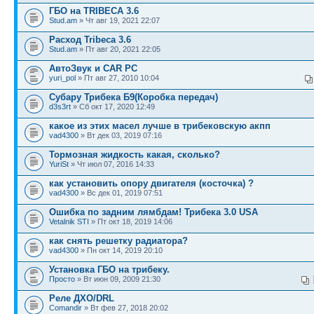
ГБО на TRIBECA 3.6
Stud.am
» Чт авг 19, 2021 22:07
Расход Tribeca 3.6
Stud.am
» Пт авг 20, 2021 22:05
АвтоЗвук и CAR PC
yuri_pol
» Пт авг 27, 2010 10:04
Субару Трибека Б9(Коробка передач)
d3s3rt
» Сб окт 17, 2020 12:49
какое из этих масел лучше в трибековскую акпп
vad4300
» Вт дек 03, 2019 07:16
Тормозная жидкость какая, сколько?
YuriSt
» Чт июл 07, 2016 14:33
как установить опору двигателя (косточка) ?
vad4300
» Вс дек 01, 2019 07:51
Ошибка по задним лямбдам! Трибека 3.0 USA
Vetalnik STI
» Пт окт 18, 2019 14:06
как снять решетку радиатора?
vad4300
» Пн окт 14, 2019 20:10
Установка ГБО на трибеку.
Просто
» Вт июн 09, 2009 21:30
Реле ДХО/DRL
Сomandir
» Вт фев 27, 2018 20:02