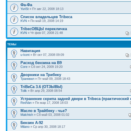
Фа-Фа
YuriSt
» Пт авг 22, 2008 18:13
Список владельцев Tribeca
KVN
» Пн май 19, 2008 14:19
TribecОВЦЫ перекличка
KVN
» Чт фев 07, 2008 21:48
ТЕМЫ
Навигация
u-kont
» Вт окт 07, 2008 09:09
Расход бензина на B9
Core
» Сб окт 24, 2009 19:20
Дворники на Трибеку
Транквил
» Пт май 09, 2008 18:43
TriBeCa 3.6 (ОТЗЫВЫ)
Tolik
» Вт апр 29, 2008 08:54
Устранение скрипа задней двери в Tribeca (практический 
RedVan
» Пн мар 17, 2008 18:03
Масло в Трайбеку - чье?
Malchish
» Сб май 03, 2008 01:02
Бензин А-92
Milano
» Ср апр 30, 2008 18:17