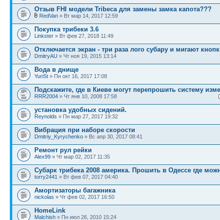
Отзыв FHI модели Tribeca для замены замка капота???
RedVan
» Вт мар 14, 2017 12:59
Покупка трибеки 3.6
Linkster
» Вт фев 27, 2018 11:49
Отключается экран - три раза лого субару и мигают кноп
DmitryAU
» Чт ноя 19, 2015 13:14
Вода в днище
YuriSt
» Пн окт 16, 2017 17:08
Подскажите, где в Киеве могут перепрошить систему изм
RRR2004
» Чт янв 10, 2008 17:58
установка удобных сидений.
Reynolds
» Пн мар 27, 2017 19:32
Вибрация при наборе скорости
Dmitriy_Kyrychenko
» Вс апр 30, 2017 08:41
Ремонт рул рейки
Alex99
» Чт мар 02, 2017 11:35
Субарк трибека 2008 америка. Прошить в Одессе где мож
torry2441
» Вт фев 07, 2017 04:40
Амортизаторы багажника
nickolas
» Чт фев 02, 2017 16:50
HomeLink
Malchish
» Пн июл 26, 2010 15:24