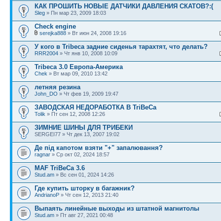
КАК ПРОШИТЬ НОВЫЕ ДАТЧИКИ ДАВЛЕНИЯ СКАТОВ?:(
Sleg
» Пн мар 23, 2009 18:03
Check engine
serejka888
» Вт июн 24, 2008 19:16
У кого в Tribeca задние сиденья тарахтят, что делать?
RRR2004
» Чт янв 10, 2008 10:09
Tribeca 3.0 Европа-Америка
Chek
» Вт мар 09, 2010 13:42
летняя резина
John_DO
» Чт фев 19, 2009 19:47
ЗАВОДСКАЯ НЕДОРАБОТКА В TriBeCa
Tolik
» Пт сен 12, 2008 12:26
ЗИМНИЕ ШИНЫ ДЛЯ ТРИБЕКИ
SERGEI77 » Чт дек 13, 2007 19:02
Де під капотом взяти "+" запалювання?
ragnar
» Ср окт 02, 2024 18:57
MAF TriBeCa 3.6
Stud.am
» Вс сен 01, 2024 14:26
Где купить шторку в багажник?
AndrianoP
» Чт сен 12, 2013 21:40
Выпаять линейные выходы из штатной магнитолы
Stud.am
» Пт авг 27, 2021 00:48