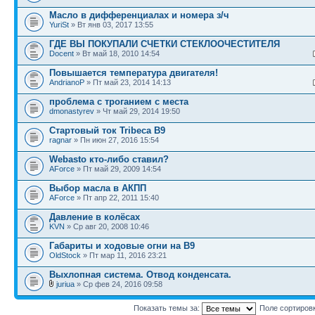
Масло в дифференциалах и номера з/ч
YuriSt
» Вт янв 03, 2017 13:55
ГДЕ ВЫ ПОКУПАЛИ СЧЕТКИ СТЕКЛООЧЕСТИТЕЛЯ
Docent
» Вт май 18, 2010 14:54
Повышается температура двигателя!
AndrianoP
» Пт май 23, 2014 14:13
проблема с троганием с места
dmonastyrev
» Чт май 29, 2014 19:50
Стартовый ток Tribeca B9
ragnar
» Пн июн 27, 2016 15:54
Webasto кто-либо ставил?
AForce
» Пт май 29, 2009 14:54
Выбор масла в АКПП
AForce
» Пт апр 22, 2011 15:40
Давление в колёсах
KVN
» Ср авг 20, 2008 10:46
Габариты и ходовые огни на В9
OldStock
» Пт мар 11, 2016 23:21
Выхлопная система. Отвод конденсата.
juriua
» Ср фев 24, 2016 09:58
Показать темы за:
Поле сортиров