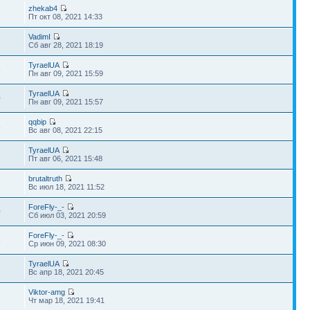
zhekab4
3
Пт окт 08, 2021 14:33
VadimI
1
Сб авг 28, 2021 18:19
TyraelUA
8
Пн авг 09, 2021 15:59
TyraelUA
0
Пн авг 09, 2021 15:57
qqbip
6
Вс авг 08, 2021 22:15
TyraelUA
7
Пт авг 06, 2021 15:48
brutaltruth
1
Вс июл 18, 2021 11:52
ForeFly-_-
0
Сб июл 03, 2021 20:59
ForeFly-_-
6
Ср июн 09, 2021 08:30
TyraelUA
1
Вс апр 18, 2021 20:45
Viktor-amg
Чт мар 18, 2021 19:41