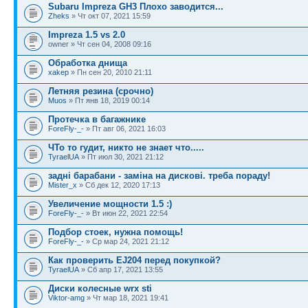
Subaru Impreza GH3 Плохо заводится...
Zheks
» Чт окт 07, 2021 15:59
Impreza 1.5 vs 2.0
owner » Чт сен 04, 2008 09:16
Обработка днища
xakep
» Пн сен 20, 2010 21:11
Летняя резина (срочно)
Muos
» Пт янв 18, 2019 00:14
Протечка в багажнике
ForeFly-_-
» Пт авг 06, 2021 16:03
ЧТо то гудит, никто не знает что.....
TyraelUA
» Пт июл 30, 2021 21:12
задні барабани - заміна на дискові. треба пораду!
Mister_x
» Сб дек 12, 2020 17:13
Увеличение мощности 1.5 :)
ForeFly-_-
» Вт июн 22, 2021 22:54
Подбор стоек, нужна помощь!
ForeFly-_-
» Ср мар 24, 2021 21:12
Как проверить EJ204 перед покупкой?
TyraelUA
» Сб апр 17, 2021 13:55
Диски колесные wrx sti
Viktor-amg
» Чт мар 18, 2021 19:41