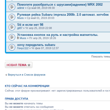
Помогите разобраться с шрусами(задними) WRX 2002
adimir
» Ср май 08, 2019 09:30
Рулевая рейка Subaru impreza 2008г. 2.0 автомат. хетчбек
Muos
» Ср май 01, 2019 20:03
Sti и если нет 98
gt87
» Чт апр 25, 2019 22:08
Установка кнопок на руль и настройка магнитолы.
Muos
» Пт апр 26, 2019 18:26
хочу переделать subaru
Генус112
» Чт фев 07, 2019 12:37
Показать темы
Новая тема
Вернуться в Список форумов
КТО СЕЙЧАС НА КОНФЕРЕНЦИИ
Сейчас этот форум просматривают: нет зарегистрированных пользователей и гост
ПРАВА ДОСТУПА
Вы
не можете
начинать темы
Вы
не можете
отвечать на сообщения