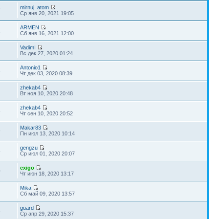
mirnuj_atom
7
Ср янв 20, 2021 19:05
ARMEN
1
Сб янв 16, 2021 12:00
VadimI
Вс дек 27, 2020 01:24
Antonio1
5
Чт дек 03, 2020 08:39
zhekab4
Вт ноя 10, 2020 20:48
zhekab4
5
Чт сен 10, 2020 20:52
Makar83
9
Пн июл 13, 2020 10:14
gengzu
4
Ср июл 01, 2020 20:07
exigo
0
Чт июн 18, 2020 13:17
Mika
7
Сб май 09, 2020 13:57
guard
5
Ср апр 29, 2020 15:37