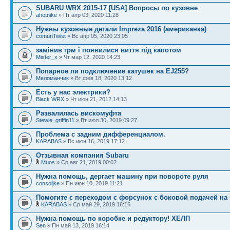
SUBARU WRX 2015-17 [USA] Вопросы по кузовне
ahotnike
» Пт апр 03, 2020 11:28
Нужны кузовные детали Impreza 2016 (американка)
comunTwist
» Вс апр 05, 2020 23:05
замінив грм і появилися виття під капотом
Mister_x
» Чт мар 12, 2020 14:23
Попарное ли подключение катушек на EJ255?
Меломанчик
» Вт фев 18, 2020 13:12
Есть у нас электрики?
Black WRX
» Чт июн 21, 2012 14:13
Развалилась вискомуфта
Stewie_griffin11
» Вт июл 30, 2019 09:27
Проблема с задним дифференциалом.
KARABAS
» Вс июн 16, 2019 17:12
Отзывная компания Subaru
Muos
» Ср авг 21, 2019 00:02
Нужна помощь, дергает машину при повороте руля
consoljke
» Пн июн 10, 2019 11:21
Помогите с переходом с форсунок с боковой подачей н
KARABAS
» Ср май 29, 2019 16:16
Нужна помощь по коробке и редуктору! ХЕЛП
Sen
» Пн май 13, 2019 16:14