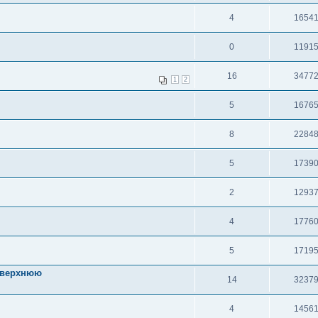
4
1654
0
1191
16
3477
1
2
5
1676
8
2284
5
1739
2
1293
4
1776
5
1719
а верхнюю
14
3237
4
1456