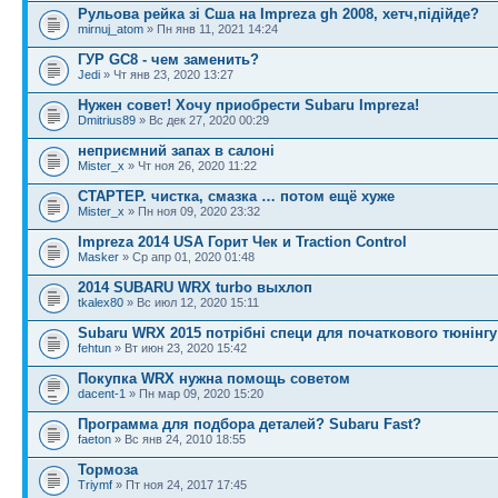
Рульова рейка зі Сша на Impreza gh 2008, хетч,підійде?
mirnuj_atom
» Пн янв 11, 2021 14:24
ГУР GC8 - чем заменить?
Jedi
» Чт янв 23, 2020 13:27
Нужен совет! Хочу приобрести Subaru Impreza!
Dmitrius89
» Вс дек 27, 2020 00:29
неприємний запах в салоні
Mister_x
» Чт ноя 26, 2020 11:22
СТАРТЕР. чистка, смазка … потом ещё хуже
Mister_x
» Пн ноя 09, 2020 23:32
Impreza 2014 USA Горит Чек и Traction Control
Masker
» Ср апр 01, 2020 01:48
2014 SUBARU WRX turbo выхлоп
tkalex80
» Вс июл 12, 2020 15:11
Subaru WRX 2015 потрібні специ для початкового тюнінгу
fehtun
» Вт июн 23, 2020 15:42
Покупка WRX нужна помощь советом
dacent-1
» Пн мар 09, 2020 15:20
Программа для подбора деталей? Subaru Fast?
faeton
» Вс янв 24, 2010 18:55
Тормоза
Triymf
» Пт ноя 24, 2017 17:45