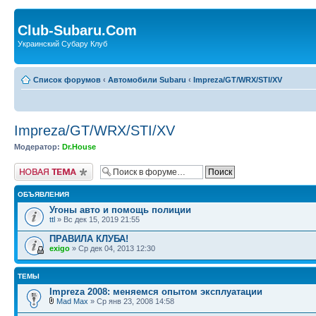
Club-Subaru.Com
Украинский Субару Клуб
Список форумов
‹
Автомобили Subaru
‹
Impreza/GT/WRX/STI/XV
Impreza/GT/WRX/STI/XV
Модератор:
Dr.House
Новая тема
ОБЪЯВЛЕНИЯ
Угоны авто и помощь полиции
ttl
» Вс дек 15, 2019 21:55
ПРАВИЛА КЛУБА!
exigo
» Ср дек 04, 2013 12:30
ТЕМЫ
Impreza 2008: меняемся опытом эксплуатации
Mad Max
» Ср янв 23, 2008 14:58