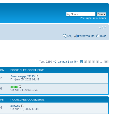
Расширенный поиск
FAQ
Регистрация
Вход
Тем: 2280 •
Страница
1
из
46
•
...
1
2
3
4
5
46
ТРЫ
ПОСЛЕДНЕЕ СООБЩЕНИЕ
Александер_21123
82
Пт фев 05, 2021 09:45
exigo
76
Ср дек 04, 2013 12:30
ТРЫ
ПОСЛЕДНЕЕ СООБЩЕНИЕ
subway
34
Сб янв 18, 2025 17:48