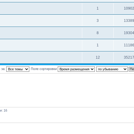
1
1090
3
1338
8
1930
1
1118
12
3521
 за:
Поле сортировки
и: 16