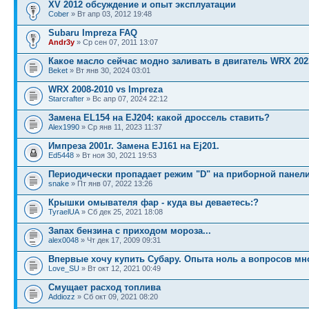
XV 2012 обсуждение и опыт эксплуатации
Cober
» Вт апр 03, 2012 19:48
Subaru Impreza FAQ
Andr3y
» Ср сен 07, 2011 13:07
Какое масло сейчас модно заливать в двигатель WRX 202
Beket
» Вт янв 30, 2024 03:01
WRX 2008-2010 vs Impreza
Starcrafter
» Вс апр 07, 2024 22:12
Замена EL154 на EJ204: какой дроссель ставить?
Alex1990
» Ср янв 11, 2023 11:37
Импреза 2001г. Замена EJ161 на Ej201.
Ed5448
» Вт ноя 30, 2021 19:53
Периодически пропадает режим "D" на приборной панел
snake
» Пт янв 07, 2022 13:26
Крышки омывателя фар - куда вы деваетесь:?
TyraelUA
» Сб дек 25, 2021 18:08
Запах бензина с приходом мороза...
alex0048
» Чт дек 17, 2009 09:31
Впервые хочу купить Субару. Опыта ноль а вопросов мн
Love_SU
» Вт окт 12, 2021 00:49
Смущает расход топлива
Addiozz
» Сб окт 09, 2021 08:20