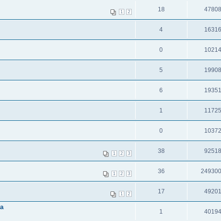
18
4780
1
2
4
1631
0
1021
5
1990
6
1935
1
1172
0
1037
38
9251
1
2
3
36
24930
1
2
3
17
4920
1
2
а
1
4019