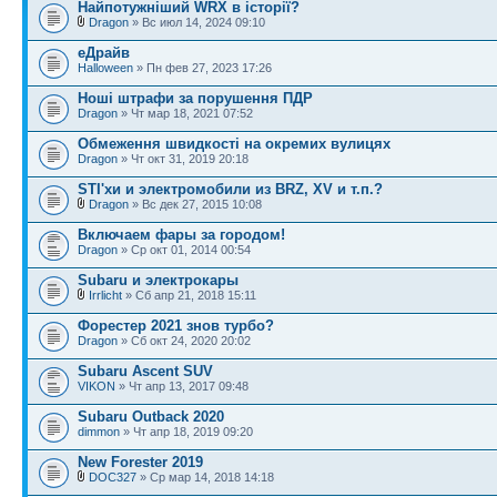
Найпотужніший WRX в історії?
Dragon
» Вс июл 14, 2024 09:10
еДрайв
Halloween
» Пн фев 27, 2023 17:26
Ноші штрафи за порушення ПДР
Dragon
» Чт мар 18, 2021 07:52
Обмеження швидкості на окремих вулицях
Dragon
» Чт окт 31, 2019 20:18
STI'хи и электромобили из BRZ, XV и т.п.?
Dragon
» Вс дек 27, 2015 10:08
Включаем фары за городом!
Dragon
» Ср окт 01, 2014 00:54
Subaru и электрокары
Irrlicht
» Сб апр 21, 2018 15:11
Форестер 2021 знов турбо?
Dragon
» Сб окт 24, 2020 20:02
Subaru Ascent SUV
VIKON
» Чт апр 13, 2017 09:48
Subaru Outback 2020
dimmon
» Чт апр 18, 2019 09:20
New Forester 2019
DOC327
» Ср мар 14, 2018 14:18