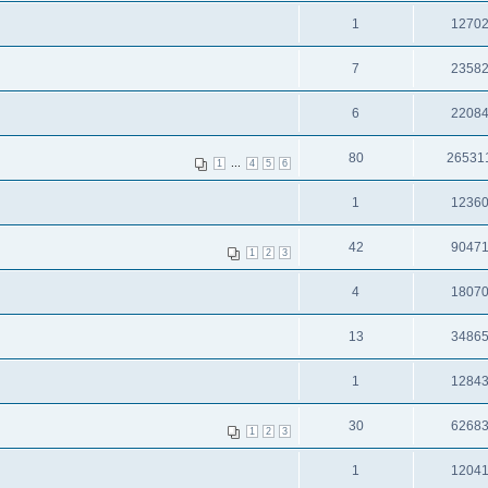
1
1270
7
2358
6
2208
80
26531
...
1
4
5
6
1
1236
42
9047
1
2
3
4
1807
13
3486
1
1284
30
6268
1
2
3
1
1204