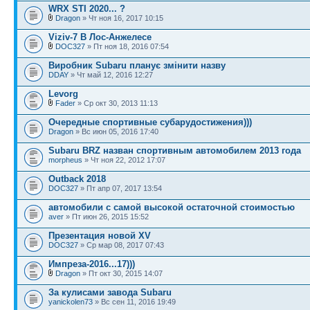
WRX STI 2020... ?
Dragon
» Чт ноя 16, 2017 10:15
Viziv-7 В Лос-Анжелесе
DOC327
» Пт ноя 18, 2016 07:54
Виробник Subaru планує змінити назву
DDAY
» Чт май 12, 2016 12:27
Levorg
Fader
» Ср окт 30, 2013 11:13
Очередные спортивные субарудостижения)))
Dragon
» Вс июн 05, 2016 17:40
Subaru BRZ назван спортивным автомобилем 2013 года
morpheus
» Чт ноя 22, 2012 17:07
Outback 2018
DOC327
» Пт апр 07, 2017 13:54
автомобили с самой высокой остаточной стоимостью
aver
» Пт июн 26, 2015 15:52
Презентация новой XV
DOC327
» Ср мар 08, 2017 07:43
Импреза-2016...17)))
Dragon
» Пт окт 30, 2015 14:07
За кулисами завода Subaru
yanickolen73
» Вс сен 11, 2016 19:49