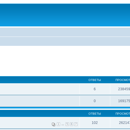
ОТВЕТЫ
ПРОСМО
6
23845
0
16917
ОТВЕТЫ
ПРОСМО
102
26214
...
1
5
6
7