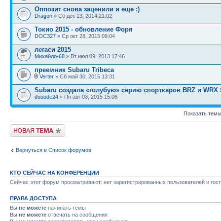
Оппозит снова заценили и еще :)
Dragon
» Сб дек 13, 2014 21:02
Токио 2015 - обновление Форя
DOC327
» Ср окт 28, 2015 09:04
легаси 2015
Михайло-68
» Вт июл 09, 2013 17:46
преемник Subaru Tribeca
Verter
» Сб май 30, 2015 13:31
Subaru создала «голубую» серию спорткаров BRZ и WRX 
duuude24
» Пн авг 03, 2015 15:06
Показать темы
Новая тема
Вернуться в Список форумов
КТО СЕЙЧАС НА КОНФЕРЕНЦИИ
Сейчас этот форум просматривают: нет зарегистрированных пользователей и гост
ПРАВА ДОСТУПА
Вы
не можете
начинать темы
Вы
не можете
отвечать на сообщения