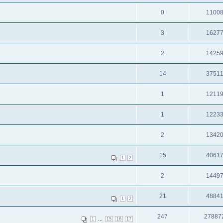
0
1100
3
1627
2
1425
14
3751
1
1211
1
1223
2
1342
15
4061
1
2
2
1449
21
4884
1
2
247
27887
...
1
15
16
17