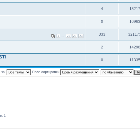
4
1821
0
1096
333
32117
...
1
21
22
23
2
1429
STI
0
1133
 за:
Поле сортировки
и: 1