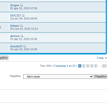
Dragon
7
Вт дек 15, 2015 07:58
DOC327
3
Ср окт 28, 2015 09:04
Debaro
3
Пн сен 14, 2015 13:13
dimmon
8
Пт авг 21, 2015 15:36
duuude24
5
Пн авг 03, 2015 15:06
След.
Тем: 606 •
Страница
1
из
13
•
...
1
2
3
4
5
13
Перейти: