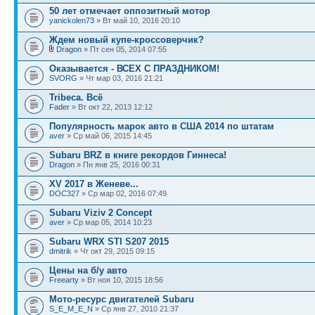
50 лет отмечает оппозитный мотор
yanickolen73
» Вт май 10, 2016 20:10
Ждем новый купе-кроссоверчик?
Dragon
» Пт сен 05, 2014 07:55
Оказывается - ВСЕХ С ПРАЗДНИКОМ!
SVORG
» Чт мар 03, 2016 21:21
Tribeca. Всё
Fader
» Вт окт 22, 2013 12:12
Популярность марок авто в США 2014 по штатам
aver
» Ср май 06, 2015 14:45
Subaru BRZ в книге рекордов Гиннеса!
Dragon
» Пн янв 25, 2016 00:31
XV 2017 в Женеве...
DOC327
» Ср мар 02, 2016 07:49
Subaru Viziv 2 Concept
aver
» Ср мар 05, 2014 10:23
Subaru WRX STI S207 2015
dmitrik
» Чт окт 29, 2015 09:15
Цены на б/у авто
Freearty
» Вт ноя 10, 2015 18:56
Мото-ресурс двигателей Subaru
S_E_M_E_N
» Ср янв 27, 2010 21:37