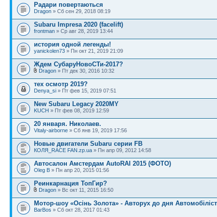
Радари повертаються
Dragon
» Сб сен 29, 2018 08:19
Subaru Impresa 2020 (facelift)
frontman
» Ср авг 28, 2019 13:44
история одной легенды!
yanickolen73
» Пн окт 21, 2019 21:09
Ждем СубаруНовоСТи-2017?
Dragon
» Пт дек 30, 2016 10:32
тех осмотр 2019?
Denya_si
» Пт фев 15, 2019 07:51
New Subaru Legacy 2020MY
KUCH
» Пт фев 08, 2019 12:59
20 января. Николаев.
Vitaly-airborne
» Сб янв 19, 2019 17:56
Новые двигатели Subaru серии FB
КОЛЯ_RACE FAN.zp.ua
» Пн апр 09, 2012 14:58
Автосалон Амстердам AutoRAI 2015 (ФОТО)
Oleg B
» Пн апр 20, 2015 01:56
Реинкарнация ТопГир?
Dragon
» Вс окт 11, 2015 16:50
Мотор-шоу «Осінь Золота» - Авторух до дня Автомобіліст
BarBos
» Сб окт 28, 2017 01:43