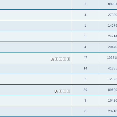
1
8996
4
2798
1
1407
5
2421
4
2044
47
10681
1
2
3
4
14
4183
2
1292
39
8969
1
2
3
3
1643
6
2321