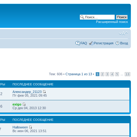
Расширенный поиск
FAQ
Регистрация
Вход
Тем: 606 •
Страница
1
из
13
•
...
1
2
3
4
5
13
ТРЫ
ПОСЛЕДНЕЕ СООБЩЕНИЕ
Александер_21123
92
Пт фев 05, 2021 09:45
exigo
56
Ср дек 04, 2013 12:30
ТРЫ
ПОСЛЕДНЕЕ СООБЩЕНИЕ
Halloween
7
Вс июн 06, 2021 13:51