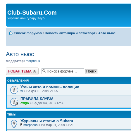
Club-Subaru.Com
Украинский Субару Клуб
Список форумов
‹
Новости автомира и автоспорт
‹
Авто ньюс
Авто ньюс
Модератор:
morpheus
Новая тема
ОБЪЯВЛЕНИЯ
Угоны авто и помощь полиции
ttl
» Вс дек 15, 2019 21:55
ПРАВИЛА КЛУБА!
exigo
» Ср дек 04, 2013 12:30
ТЕМЫ
Журналы и статьи о Subaru
morpheus
» Вс мар 01, 2009 14:21