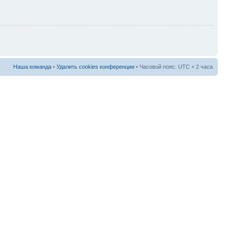
Наша команда
•
Удалить cookies конференции
• Часовой пояс: UTC + 2 часа