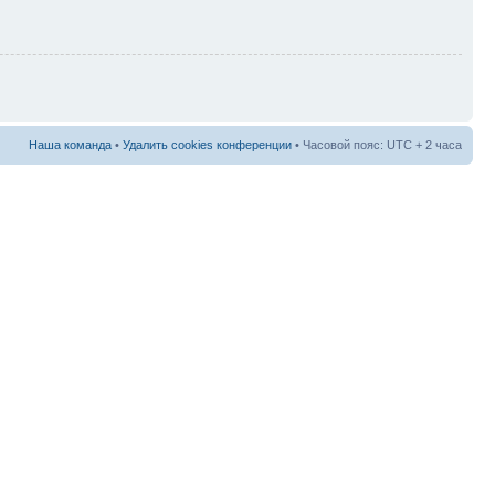
Наша команда
•
Удалить cookies конференции
• Часовой пояс: UTC + 2 часа