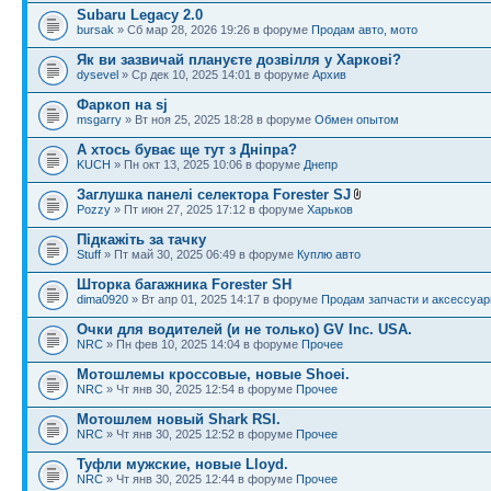
Subaru Legacy 2.0
bursak
» Сб мар 28, 2026 19:26 в форуме
Продам авто, мото
Як ви зазвичай плануєте дозвілля у Харкові?
dysevel
» Ср дек 10, 2025 14:01 в форуме
Архив
Фаркоп на sj
msgarry
» Вт ноя 25, 2025 18:28 в форуме
Обмен опытом
А хтось буває ще тут з Дніпра?
KUCH
» Пн окт 13, 2025 10:06 в форуме
Днепр
Заглушка панелі селектора Forester SJ
Pozzy
» Пт июн 27, 2025 17:12 в форуме
Харьков
Підкажіть за тачку
Stuff
» Пт май 30, 2025 06:49 в форуме
Куплю авто
Шторка багажника Forester SH
dima0920
» Вт апр 01, 2025 14:17 в форуме
Продам запчасти и аксессуа
Очки для водителей (и не только) GV Inc. USA.
NRC
» Пн фев 10, 2025 14:04 в форуме
Прочее
Мотошлемы кроссовые, новые Shoei.
NRC
» Чт янв 30, 2025 12:54 в форуме
Прочее
Мотошлем новый Shark RSI.
NRC
» Чт янв 30, 2025 12:52 в форуме
Прочее
Туфли мужские, новые Lloyd.
NRC
» Чт янв 30, 2025 12:44 в форуме
Прочее