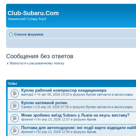
Club-Subaru.Com
Украинский Субару Клуб
Список форумов
Сообщения без ответов
Вернуться к расширенному поиску
ТЕМЫ
Куплю рабочий компрессор кондиционера
виктор2
» Чт авг 06, 2026 14:03 в форуме
Куплю запчасти и аксессуары
Куплю натяжной ролик.
Canton
» Сб апр 18, 2026 07:56 в форуме
Куплю запчасти и аксессуары
Може зробимо виїзд Subaru у Львів на якусь виставу?
dysevel
» Пн апр 13, 2026 12:07 в форуме
Архив
Полтава для автоподорожі: які події варто відвідати най
dysevel
» Пн апр 13, 2026 12:05 в форуме
Архив