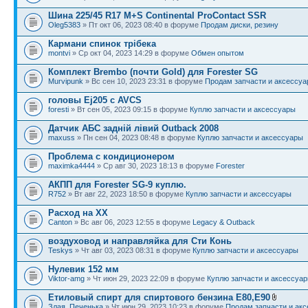
Шина 225/45 R17 M+S Continental ProContact SSR
Oleg5383
» Пт окт 06, 2023 08:40 в форуме
Продам диски, резину
Кармани спинок трібека
montvi
» Ср окт 04, 2023 14:29 в форуме
Обмен опытом
Комплект Brembo (почти Gold) для Forester SG
Murvipunk
» Вс сен 10, 2023 23:31 в форуме
Продам запчасти и аксессу
головы Ej205 с AVCS
foresti
» Вт сен 05, 2023 09:15 в форуме
Куплю запчасти и аксессуары
Датчик АБС задній лівий Outback 2008
maxuss
» Пн сен 04, 2023 08:48 в форуме
Куплю запчасти и аксессуары
Проблема с кондиционером
maximka4444
» Ср авг 30, 2023 18:13 в форуме
Forester
АКПП для Forester SG-9 куплю.
R752
» Вт авг 22, 2023 18:50 в форуме
Куплю запчасти и аксессуары
Расход на ХХ
Canton
» Вс авг 06, 2023 12:55 в форуме
Legacy & Outback
воздуховод и направляйка для Сти Конь
Teskys
» Чт авг 03, 2023 08:31 в форуме
Куплю запчасти и аксессуары
Нулевик 152 мм
Viktor-amg
» Чт июн 29, 2023 22:09 в форуме
Куплю запчасти и аксессуа
Етиловый спирт для спиртового бензина Е80,Е90
Злая_Печенька
» Чт июн 29, 2023 10:23 в форуме
Продам запчасти и ак