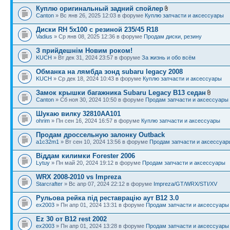
Куплю оригинальный задний спойлер
Canton
» Вс янв 26, 2025 12:03 в форуме
Куплю запчасти и аксессуары
Диски RH 5x100 с резиной 235/45 R18
Vadius
» Ср янв 08, 2025 12:36 в форуме
Продам диски, резину
З прийдешнім Новим роком!
KUCH
» Вт дек 31, 2024 23:57 в форуме
За жизнь и обо всём
Обманка на лямбда зонд subaru legacy 2008
KUCH
» Ср дек 18, 2024 10:43 в форуме
Куплю запчасти и аксессуары
Замок крышки багажника Subaru Legacy B13 седан
Canton
» Сб ноя 30, 2024 10:50 в форуме
Продам запчасти и аксессуары
Шукаю вилку 32810AA101
ohrim
» Пн сен 16, 2024 16:57 в форуме
Куплю запчасти и аксессуары
Продам дроссельную залонку Outback
a1c32m1
» Вт сен 10, 2024 13:56 в форуме
Продам запчасти и аксессуар
Віддам килимки Forester 2006
Lytuy
» Пн май 20, 2024 19:12 в форуме
Продам запчасти и аксессуары
WRX 2008-2010 vs Impreza
Starcrafter
» Вс апр 07, 2024 22:12 в форуме
Impreza/GT/WRX/STI/XV
Рульова рейка під реставрацію аут B12 3.0
ex2003
» Пн апр 01, 2024 13:31 в форуме
Продам запчасти и аксессуары
Ez 30 от B12 rest 2002
ex2003
» Пн апр 01, 2024 13:28 в форуме
Продам запчасти и аксессуары