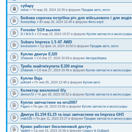
субару
oskar
» Чт мар 28, 2024 10:39 в форуме
Продам авто, мото
Бойова сорочка потрібна річ для військового і для водія
KonnyMay
» Вт мар 26, 2024 16:46 в форуме
Фото клуб
Forester SG9 выхлоп
D I M A S
» Сб мар 23, 2024 19:07 в форуме
Куплю запчасти и аксессуары
Subaru Impreza 1.5 AT AWD
kevinstorm
» Ср фев 14, 2024 10:50 в форуме
Продам авто, мото
Куплю двигун EJ20
Zhdanek
» Сб янв 27, 2024 20:59 в форуме
Авторазборка
Треба знайти/купити EJ20 engine
Zhdanek
» Сб янв 27, 2024 20:49 в форуме
Куплю запчасти и аксессуары
Куплю Baja
polma4
» Пт янв 05, 2024 12:48 в форуме
Куплю авто
Колектор вихлопної б/у
demon72
» Чт дек 28, 2023 09:32 в форуме
Куплю запчасти и аксессуары
Куплю запчастини на wrx2007
Figaro
» Пн дек 18, 2023 23:06 в форуме
Куплю запчасти и аксессуары
Двигун EL154 EL15 та інші запчастини на Impreza GH3
mak535
» Пн дек 11, 2023 23:27 в форуме
Продам запчасти и аксессуары
Криво работает бесключевой доступ.
VadimI
» Ср ноя 15, 2023 16:46 в форуме
Legacy & Outback