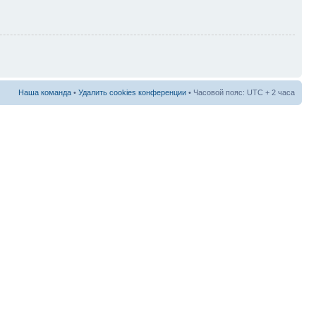
Наша команда
•
Удалить cookies конференции
• Часовой пояс: UTC + 2 часа