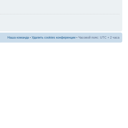
Наша команда
•
Удалить cookies конференции
• Часовой пояс: UTC + 2 часа