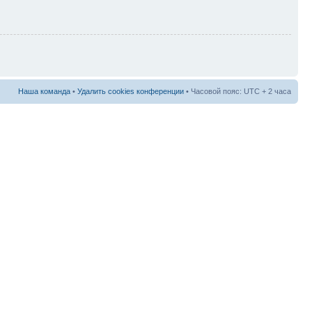
Наша команда
•
Удалить cookies конференции
• Часовой пояс: UTC + 2 часа