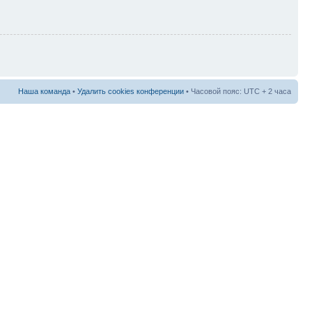
Наша команда
•
Удалить cookies конференции
• Часовой пояс: UTC + 2 часа