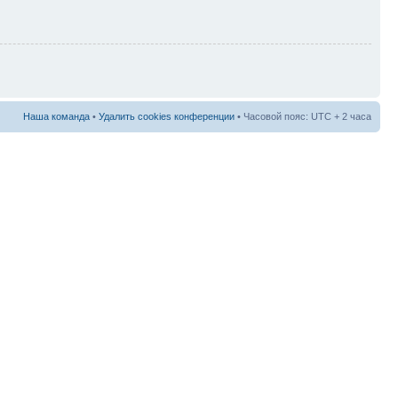
Наша команда
•
Удалить cookies конференции
• Часовой пояс: UTC + 2 часа