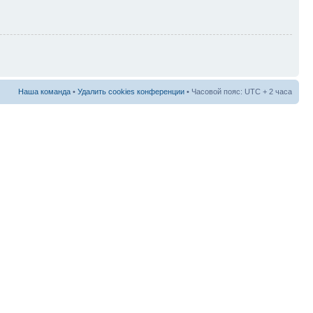
Наша команда
•
Удалить cookies конференции
• Часовой пояс: UTC + 2 часа