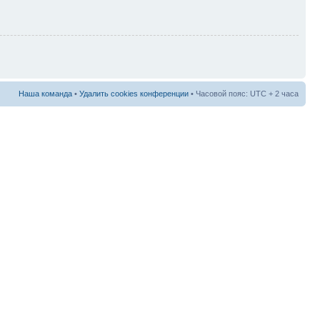
Наша команда
•
Удалить cookies конференции
• Часовой пояс: UTC + 2 часа