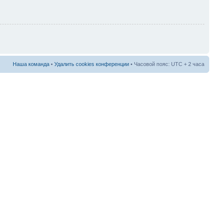
Наша команда
•
Удалить cookies конференции
• Часовой пояс: UTC + 2 часа