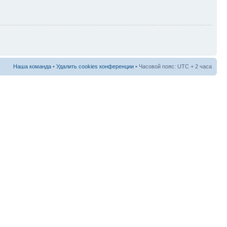
Наша команда
•
Удалить cookies конференции
• Часовой пояс: UTC + 2 часа