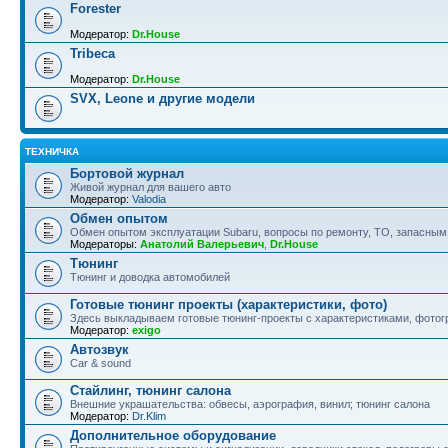
Forester
Модератор:
Dr.House
Tribeca
Модератор:
Dr.House
SVX, Leone и другие модели
ТЕХНИЧКА
Бортовой журнал
Живой журнал для вашего авто
Модератор:
Valodia
Обмен опытом
Обмен опытом эксплуатации Subaru, вопросы по ремонту, ТО, запасным
Модераторы:
Анатолий Валерьевич
,
Dr.House
Тюнинг
Тюнинг и доводка автомобилей
Готовые тюнинг проекты (характеристики, фото)
Здесь выкладываем готовые тюнинг-проекты с характеристиками, фотогр
Модератор:
exigo
Автозвук
Car & sound
Стайлинг, тюнинг салона
Внешние украшательства: обвесы, аэрография, винил; тюнинг салона
Модератор:
Dr.Klim
Дополнительное оборудование