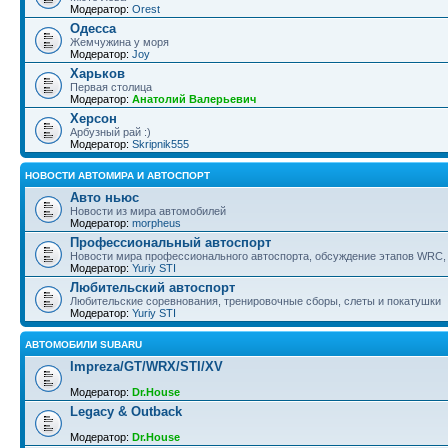
Модератор:
Orest
Одесса
Жемчужина у моря
Модератор:
Joy
Харьков
Первая столица
Модератор:
Анатолий Валерьевич
Херсон
Арбузный рай :)
Модератор:
Skripnik555
НОВОСТИ АВТОМИРА И АВТОСПОРТ
Авто ньюс
Новости из мира автомобилей
Модератор:
morpheus
Профессиональный автоспорт
Новости мира профессионального автоспорта, обсуждение этапов WRC, 
Модератор:
Yuriy STI
Любительский автоспорт
Любительские соревнования, тренировочные сборы, слеты и покатушки
Модератор:
Yuriy STI
АВТОМОБИЛИ SUBARU
Impreza/GT/WRX/STI/XV
Модератор:
Dr.House
Legacy & Outback
Модератор:
Dr.House