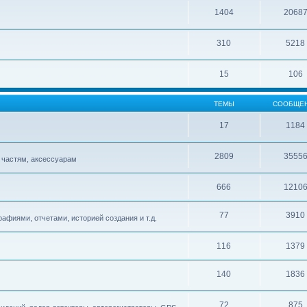
1404
2068
310
5218
15
106
ТЕМЫ
СООБЩЕ
17
1184
2809
3555
 частям, аксессуарам
666
1210
77
3910
афиями, отчетами, историей создания и т.д.
116
1379
140
1836
72
875