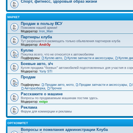
Спорт, фитнесс, здоровый образ жизни
МАРКЕТ
Продам в пользу ВСУ
Поможем нашей армии!
Модератор:
Iron_Man
Партнеры клуба
Тут разрешается размещать только обьявления партнеров клуба
Модератор:
Andr3y
Куплю
Покупка всего, что не относится к автомобилям
Подфорумы:
Куплю авто
,
Куплю запчасти и аксессуары
,
Куплю ди
Боевые авто, з/ч
Купля продажа "боевых" автомобилей подготовленных для участия в сор
Модератор:
Yuriy STI
Продам
Подфорумы:
Продам авто, мото
,
Продам запчасти и аксессуары
,
Авторазборка
,
Прочее
Расскажите о машине
Вопросы по продаваемым машинам постим здесь.
Модератор:
exigo
Реклама
Форум для коммерции и рекламы
ОРГКОМИТЕТ
Вопросы и пожелания администрации Клуба