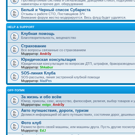
Противоугонные системы и сигнализации, доводчики стекол, подогревы 
навигаторы и прочее доп. оборудование
Белый и Черный список Субариста
Отзывы о работе СТО, Поставщиков З/Ч
Внимание форум жестко модерируется. Весь флуд будет удалятся.
HELP & SUPPORT
Клубная помощь
Благотворительность, меценатство
Страхование
Все вопросы связанные со страхованием
Модератор:
Andr3y
Юридическая консультация
Юридическая консультация по вопросам ДТП, штрафов, бракоразводных 
Модератор:
Shkabur
SOS-линия Клуба
SOS-рассылка, линия экстренной клубной помощи
Модератор:
MadPes
OFF-ТОПИК
За жизнь и обо всём
Юмор, приколы, секс, искусство, философия, религия, выбор товаров и у
Модераторы:
exigo
,
Andr3y
Авто путешествия, дороги, туризм
Делимся информацией об авто путешествиях, состоянии дорог, дешевых о
Фото клуб
Размести фото своей машины, или машины друга. Пусть другие посмотр
Модератор:
EdJ