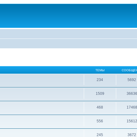
ТЕМЫ
СООБЩЕ
234
5692
1509
3663
468
1746
556
1561
245
3672