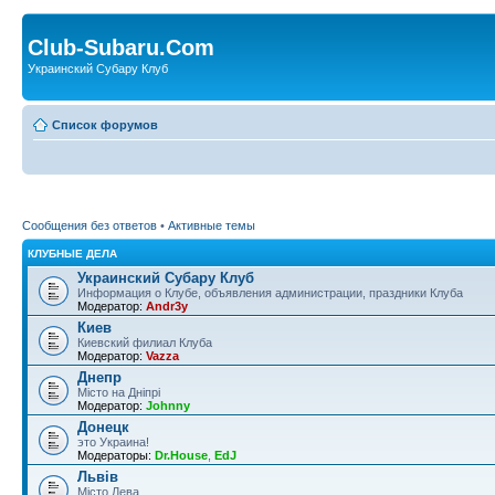
Club-Subaru.Com
Украинский Субару Клуб
Список форумов
Сообщения без ответов
•
Активные темы
КЛУБНЫЕ ДЕЛА
Украинский Субару Клуб
Информация о Клубе, объявления администрации, праздники Клуба
Модератор:
Andr3y
Киев
Киевский филиал Клуба
Модератор:
Vazza
Днепр
Місто на Дніпрі
Модератор:
Johnny
Донецк
это Украина!
Модераторы:
Dr.House
,
EdJ
Львів
Місто Лева