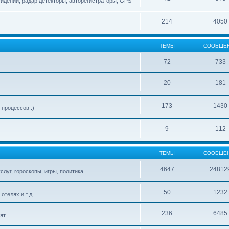
сидений, радар детекторы, авторегистраторы, GPS
214
4050
ТЕМЫ
СООБЩЕ
72
733
20
181
173
1430
процессов :)
9
112
ТЕМЫ
СООБЩЕ
4647
24812
слуг, гороскопы, игры, политика
50
1232
телях и т.д.
236
6485
ят.