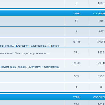
8
1666
ТЕМЫ
СООБЩЕ
52
305
7
747
9199
3565
ски, резину
,
Автозвук и электроника
,
Прочее
371
1829
евнованиях. Только для спортивных авто.
19238
12911
Продам диски, резину
,
Автозвук и электроника
,
505
3553
1
8
ТЕМЫ
СООБЩЕ
320
3013