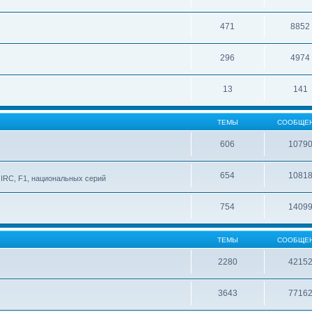
471
8852
296
4974
13
141
ТЕМЫ
СООБЩЕ
606
1079
654
1081
IRC, F1, национальных серий
754
1409
ТЕМЫ
СООБЩЕ
2280
4215
3643
7716