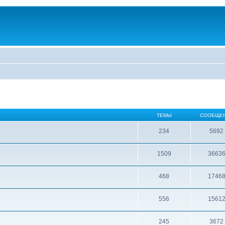
ТЕМЫ
СООБЩЕ
234
5692
1509
3663
468
1746
556
1561
245
3672