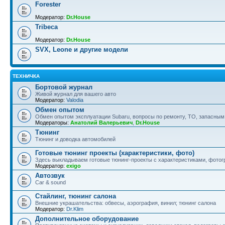
Forester
Модератор:
Dr.House
Tribeca
Модератор:
Dr.House
SVX, Leone и другие модели
ТЕХНИЧКА
Бортовой журнал
Живой журнал для вашего авто
Модератор:
Valodia
Обмен опытом
Обмен опытом эксплуатации Subaru, вопросы по ремонту, ТО, запасным
Модераторы:
Анатолий Валерьевич
,
Dr.House
Тюнинг
Тюнинг и доводка автомобилей
Готовые тюнинг проекты (характеристики, фото)
Здесь выкладываем готовые тюнинг-проекты с характеристиками, фотогр
Модератор:
exigo
Автозвук
Car & sound
Стайлинг, тюнинг салона
Внешние украшательства: обвесы, аэрография, винил; тюнинг салона
Модератор:
Dr.Klim
Дополнительное оборудование