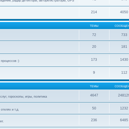
сидений, радар детекторы, авторегистраторы, GPS
214
4050
ТЕМЫ
СООБЩЕ
72
733
20
181
173
1430
процессов :)
9
112
ТЕМЫ
СООБЩЕ
4647
24812
слуг, гороскопы, игры, политика
50
1232
телях и т.д.
236
6485
ят.