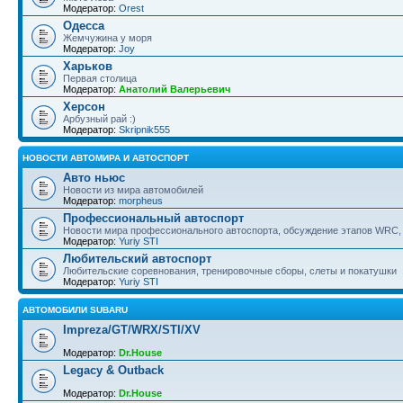
Модератор:
Orest
Одесса
Жемчужина у моря
Модератор:
Joy
Харьков
Первая столица
Модератор:
Анатолий Валерьевич
Херсон
Арбузный рай :)
Модератор:
Skripnik555
НОВОСТИ АВТОМИРА И АВТОСПОРТ
Авто ньюс
Новости из мира автомобилей
Модератор:
morpheus
Профессиональный автоспорт
Новости мира профессионального автоспорта, обсуждение этапов WRC, 
Модератор:
Yuriy STI
Любительский автоспорт
Любительские соревнования, тренировочные сборы, слеты и покатушки
Модератор:
Yuriy STI
АВТОМОБИЛИ SUBARU
Impreza/GT/WRX/STI/XV
Модератор:
Dr.House
Legacy & Outback
Модератор:
Dr.House