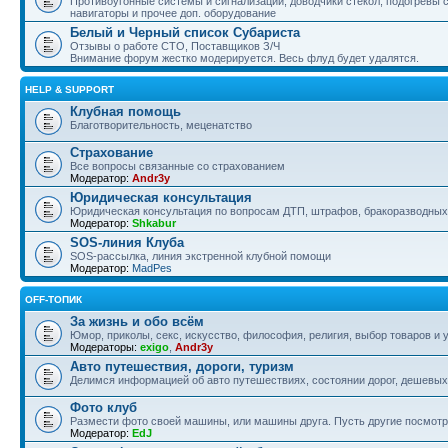
Противоугонные системы и сигнализации, доводчики стекол, подогревы 
навигаторы и прочее доп. оборудование
Белый и Черный список Субариста
Отзывы о работе СТО, Поставщиков З/Ч
Внимание форум жестко модерируется. Весь флуд будет удалятся.
HELP & SUPPORT
Клубная помощь
Благотворительность, меценатство
Страхование
Все вопросы связанные со страхованием
Модератор:
Andr3y
Юридическая консультация
Юридическая консультация по вопросам ДТП, штрафов, бракоразводных 
Модератор:
Shkabur
SOS-линия Клуба
SOS-рассылка, линия экстренной клубной помощи
Модератор:
MadPes
OFF-ТОПИК
За жизнь и обо всём
Юмор, приколы, секс, искусство, философия, религия, выбор товаров и у
Модераторы:
exigo
,
Andr3y
Авто путешествия, дороги, туризм
Делимся информацией об авто путешествиях, состоянии дорог, дешевых о
Фото клуб
Размести фото своей машины, или машины друга. Пусть другие посмотр
Модератор:
EdJ