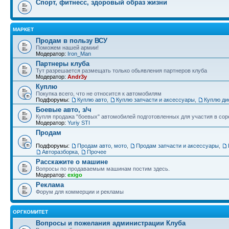
Спорт, фитнесс, здоровый образ жизни
МАРКЕТ
Продам в пользу ВСУ
Поможем нашей армии!
Модератор:
Iron_Man
Партнеры клуба
Тут разрешается размещать только обьявления партнеров клуба
Модератор:
Andr3y
Куплю
Покупка всего, что не относится к автомобилям
Подфорумы:
Куплю авто
,
Куплю запчасти и аксессуары
,
Куплю ди
Боевые авто, з/ч
Купля продажа "боевых" автомобилей подготовленных для участия в сор
Модератор:
Yuriy STI
Продам
Подфорумы:
Продам авто, мото
,
Продам запчасти и аксессуары
,
Авторазборка
,
Прочее
Расскажите о машине
Вопросы по продаваемым машинам постим здесь.
Модератор:
exigo
Реклама
Форум для коммерции и рекламы
ОРГКОМИТЕТ
Вопросы и пожелания администрации Клуба