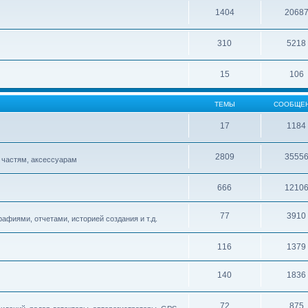
1404
2068
310
5218
15
106
ТЕМЫ
СООБЩЕ
17
1184
2809
3555
 частям, аксессуарам
666
1210
77
3910
афиями, отчетами, историей создания и т.д.
116
1379
140
1836
72
875