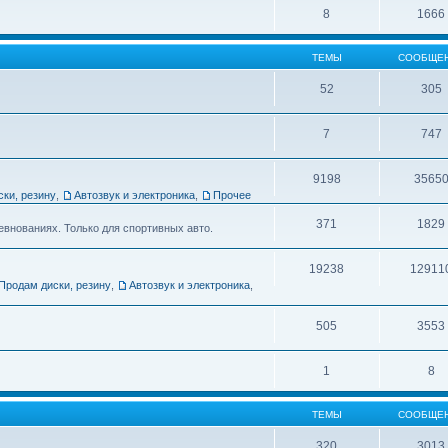
8
1666
ТЕМЫ
СООБЩЕ
52
305
7
747
9198
3565
ски, резину
,
Автозвук и электроника
,
Прочее
371
1829
евнованиях. Только для спортивных авто.
19238
12911
Продам диски, резину
,
Автозвук и электроника
,
505
3553
1
8
ТЕМЫ
СООБЩЕ
320
3013