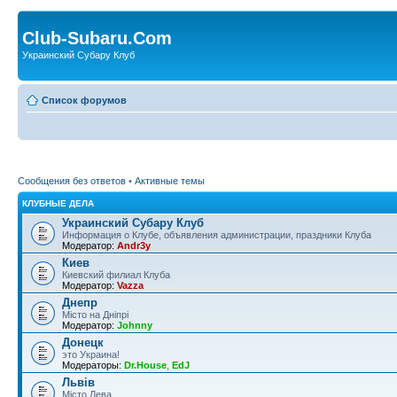
Club-Subaru.Com
Украинский Субару Клуб
Список форумов
Сообщения без ответов
•
Активные темы
КЛУБНЫЕ ДЕЛА
Украинский Субару Клуб
Информация о Клубе, объявления администрации, праздники Клуба
Модератор:
Andr3y
Киев
Киевский филиал Клуба
Модератор:
Vazza
Днепр
Місто на Дніпрі
Модератор:
Johnny
Донецк
это Украина!
Модераторы:
Dr.House
,
EdJ
Львів
Місто Лева