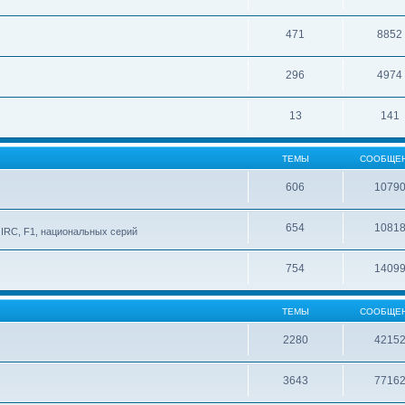
471
8852
296
4974
13
141
ТЕМЫ
СООБЩЕ
606
1079
654
1081
IRC, F1, национальных серий
754
1409
ТЕМЫ
СООБЩЕ
2280
4215
3643
7716