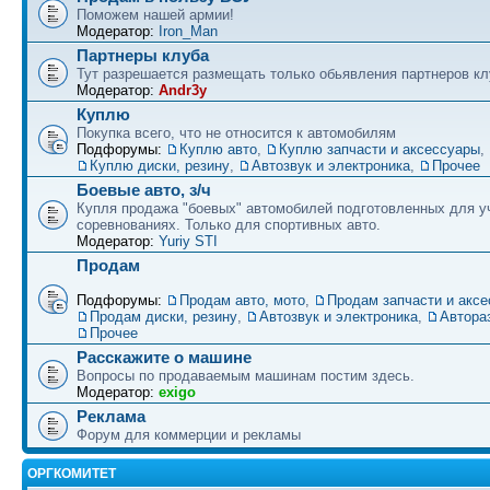
Поможем нашей армии!
Модератор:
Iron_Man
Партнеры клуба
Тут разрешается размещать только обьявления партнеров кл
Модератор:
Andr3y
Куплю
Покупка всего, что не относится к автомобилям
Подфорумы:
Куплю авто
,
Куплю запчасти и аксессуары
,
Куплю диски, резину
,
Автозвук и электроника
,
Прочее
Боевые авто, з/ч
Купля продажа "боевых" автомобилей подготовленных для у
соревнованиях. Только для спортивных авто.
Модератор:
Yuriy STI
Продам
Подфорумы:
Продам авто, мото
,
Продам запчасти и акс
Продам диски, резину
,
Автозвук и электроника
,
Автора
Прочее
Расскажите о машине
Вопросы по продаваемым машинам постим здесь.
Модератор:
exigo
Реклама
Форум для коммерции и рекламы
ОРГКОМИТЕТ