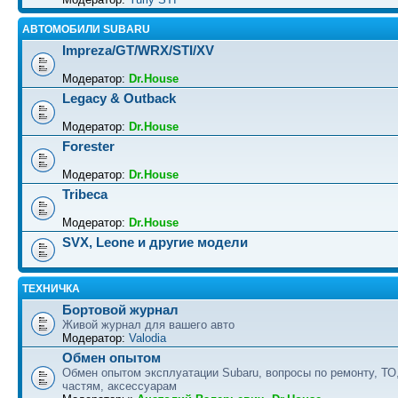
АВТОМОБИЛИ SUBARU
Impreza/GT/WRX/STI/XV
Модератор:
Dr.House
Legacy & Outback
Модератор:
Dr.House
Forester
Модератор:
Dr.House
Tribeca
Модератор:
Dr.House
SVX, Leone и другие модели
ТЕХНИЧКА
Бортовой журнал
Живой журнал для вашего авто
Модератор:
Valodia
Обмен опытом
Обмен опытом эксплуатации Subaru, вопросы по ремонту, ТО
частям, аксессуарам