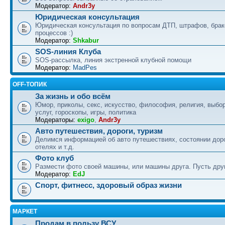
Модератор:
Andr3y
Юридическая консультация
Юридическая консультация по вопросам ДТП, штрафов, бра
процессов :)
Модератор:
Shkabur
SOS-линия Клуба
SOS-рассылка, линия экстренной клубной помощи
Модератор:
MadPes
OFF-ТОПИК
За жизнь и обо всём
Юмор, приколы, секс, искусство, философия, религия, выбор
услуг, гороскопы, игры, политика
Модераторы:
exigo
,
Andr3y
Авто путешествия, дороги, туризм
Делимся информацией об авто путешествиях, состоянии дор
отелях и т.д.
Фото клуб
Размести фото своей машины, или машины друга. Пусть друг
Модератор:
EdJ
Спорт, фитнесс, здоровый образ жизни
МАРКЕТ
Продам в пользу ВСУ