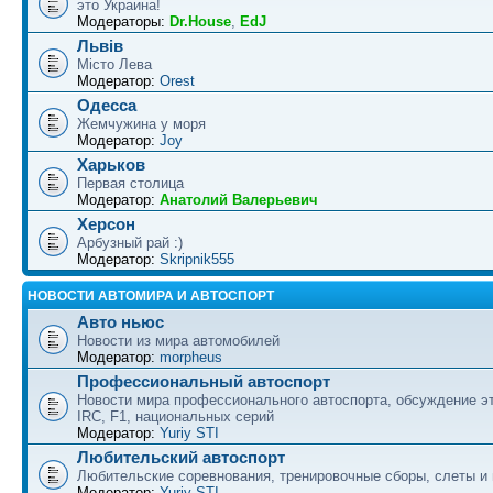
это Украина!
Модераторы:
Dr.House
,
EdJ
Львів
Місто Лева
Модератор:
Orest
Одесса
Жемчужина у моря
Модератор:
Joy
Харьков
Первая столица
Модератор:
Анатолий Валерьевич
Херсон
Арбузный рай :)
Модератор:
Skripnik555
НОВОСТИ АВТОМИРА И АВТОСПОРТ
Авто ньюс
Новости из мира автомобилей
Модератор:
morpheus
Профессиональный автоспорт
Новости мира профессионального автоспорта, обсуждение э
IRC, F1, национальных серий
Модератор:
Yuriy STI
Любительский автоспорт
Любительские соревнования, тренировочные сборы, слеты и
Модератор:
Yuriy STI