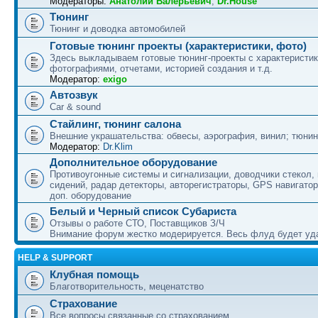
Модераторы:
Анатолий Валерьевич
,
Dr.House
Тюнинг
Тюнинг и доводка автомобилей
Готовые тюнинг проекты (характеристики, фото)
Здесь выкладываем готовые тюнинг-проекты с характеристик
фотографиями, отчетами, историей создания и т.д.
Модератор:
exigo
Автозвук
Car & sound
Стайлинг, тюнинг салона
Внешние украшательства: обвесы, аэрография, винил; тюнин
Модератор:
Dr.Klim
Дополнительное оборудование
Противоугонные системы и сигнализации, доводчики стекол,
сидений, радар детекторы, авторегистраторы, GPS навигатор
доп. оборудование
Белый и Черный список Субариста
Отзывы о работе СТО, Поставщиков З/Ч
Внимание форум жестко модерируется. Весь флуд будет уд
HELP & SUPPORT
Клубная помощь
Благотворительность, меценатство
Страхование
Все вопросы связанные со страхованием