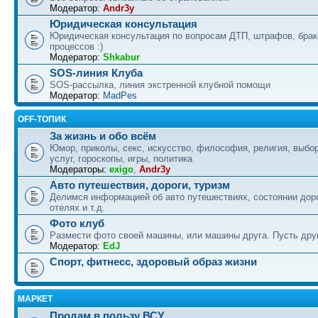
Модератор:
Andr3y
Юридическая консультация
Юридическая консультация по вопросам ДТП, штрафов, бра
процессов :)
Модератор:
Shkabur
SOS-линия Клуба
SOS-рассылка, линия экстренной клубной помощи
Модератор:
MadPes
OFF-ТОПИК
За жизнь и обо всём
Юмор, приколы, секс, искусство, философия, религия, выбор
услуг, гороскопы, игры, политика
Модераторы:
exigo
,
Andr3y
Авто путешествия, дороги, туризм
Делимся информацией об авто путешествиях, состоянии дор
отелях и т.д.
Фото клуб
Размести фото своей машины, или машины друга. Пусть друг
Модератор:
EdJ
Спорт, фитнесс, здоровый образ жизни
МАРКЕТ
Продам в пользу ВСУ