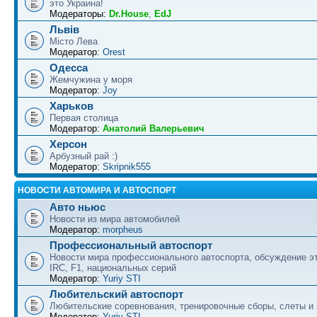
это Украина!
Модераторы:
Dr.House
,
EdJ
Львів
Місто Лева
Модератор:
Orest
Одесса
Жемчужина у моря
Модератор:
Joy
Харьков
Первая столица
Модератор:
Анатолий Валерьевич
Херсон
Арбузный рай :)
Модератор:
Skripnik555
НОВОСТИ АВТОМИРА И АВТОСПОРТ
Авто ньюс
Новости из мира автомобилей
Модератор:
morpheus
Профессиональный автоспорт
Новости мира профессионального автоспорта, обсуждение э
IRC, F1, национальных серий
Модератор:
Yuriy STI
Любительский автоспорт
Любительские соревнования, тренировочные сборы, слеты и
Модератор:
Yuriy STI