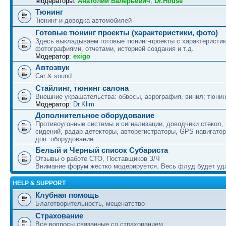
Модераторы:
Анатолий Валерьевич
,
Dr.House
Тюнинг
Тюнинг и доводка автомобилей
Готовые тюнинг проекты (характеристики, фото)
Здесь выкладываем готовые тюнинг-проекты с характеристик
фотографиями, отчетами, историей создания и т.д.
Модератор:
exigo
Автозвук
Car & sound
Стайлинг, тюнинг салона
Внешние украшательства: обвесы, аэрография, винил; тюнин
Модератор:
Dr.Klim
Дополнительное оборудование
Противоугонные системы и сигнализации, доводчики стекол,
сидений, радар детекторы, авторегистраторы, GPS навигатор
доп. оборудование
Белый и Черный список Субариста
Отзывы о работе СТО, Поставщиков З/Ч
Внимание форум жестко модерируется. Весь флуд будет уд
HELP & SUPPORT
Клубная помощь
Благотворительность, меценатство
Страхование
Все вопросы связанные со страхованием