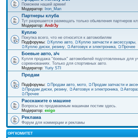
Поможем нашей армии!
Модератор:
Iron_Man
Партнеры клуба
Тут разрешается размещать только обьявления партнеров кл
Модератор:
Andr3y
Куплю
Покупка всего, что не относится к автомобилям
Подфорумы:
Куплю авто
,
Куплю запчасти и аксессуары
,
Куплю диски, резину
,
Автозвук и электроника
,
Прочее
Боевые авто, з/ч
Купля продажа "боевых" автомобилей подготовленных для у
соревнованиях. Только для спортивных авто.
Модератор:
Yuriy STI
Продам
Подфорумы:
Продам авто, мото
,
Продам запчасти и акс
Продам диски, резину
,
Автозвук и электроника
,
Автора
Прочее
Расскажите о машине
Вопросы по продаваемым машинам постим здесь.
Модератор:
exigo
Реклама
Форум для коммерции и рекламы
ОРГКОМИТЕТ