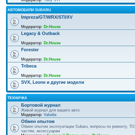
АВТОМОБИЛИ SUBARU
Impreza/GT/WRX/STI/XV
Модератор:
Dr.House
Legacy & Outback
Модератор:
Dr.House
Forester
Модератор:
Dr.House
Tribeca
Модератор:
Dr.House
SVX, Leone и другие модели
ТЕХНИЧКА
Бортовой журнал
Живой журнал для вашего авто
Модератор:
Valodia
Обмен опытом
Обмен опытом эксплуатации Subaru, вопросы по ремонту, ТО
частям, аксессуарам